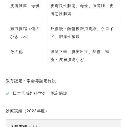
皮膚腫瘍・母斑
皮膚良性腫瘍、母斑、血管腫、皮
膚悪性腫瘍
瘢痕拘縮（傷の
外傷後・熱傷後瘢痕拘縮、ケロイ
ひきつれ）
ド、肥厚性瘢痕
その他
眼瞼下垂、臍突出症、熱傷、褥
瘡・皮膚潰瘍など
教育認定・学会等認定施設
日本形成外科学会 認定施設
診療実績（2023年度）