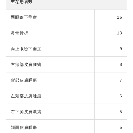
主な患者数
両眼瞼下垂症
16
鼻骨骨折
13
両上眼瞼下垂症
9
右頬部皮膚腫瘍
8
背部皮膚腫瘍
7
左頬部皮膚腫瘍
6
右下腿皮膚潰瘍
5
顔面皮膚腫瘍
5