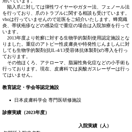
用いています。
陥入爪に対しては弾性ワイヤーやガター法、フェノール法
を行っており、爪のトラブルに関する相談も受けています。
vhoは行っていませんので近医をご紹介いたします。蜂窩織
炎、帯状疱疹などの感染症で重症の場合は入院加療を行って
います。
2013年度より乾癬に対する生物学的製剤使用認定施設とな
りました。重症のアトピー性皮膚炎や特発性じんましんに対
しても生物学的製剤(抗IL-4/13受容体抗体製剤)の導入を行っ
ております。
その他ほくろ、アテローマ、脂漏性角化症などの小手術も
行っております。現在、皮膚科では炭酸ガスレーザーは行っ
てはいません。
教育認定・学会等認定施設
日本皮膚科学会 専門医研修施設
診療実績（2023年度）
入院実績（人）