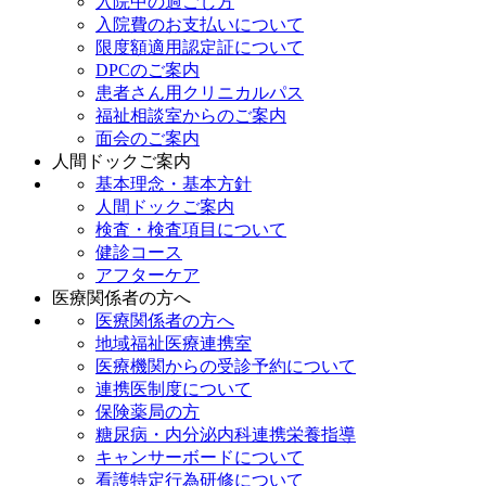
入院中の過ごし方
入院費のお支払いについて
限度額適用認定証について
DPCのご案内
患者さん用クリニカルパス
福祉相談室からのご案内
面会のご案内
人間ドックご案内
基本理念・基本方針
人間ドックご案内
検査・検査項目について
健診コース
アフターケア
医療関係者の方へ
医療関係者の方へ
地域福祉医療連携室
医療機関からの受診予約について
連携医制度について
保険薬局の方
糖尿病・内分泌内科連携栄養指導
キャンサーボードについて
看護特定行為研修について