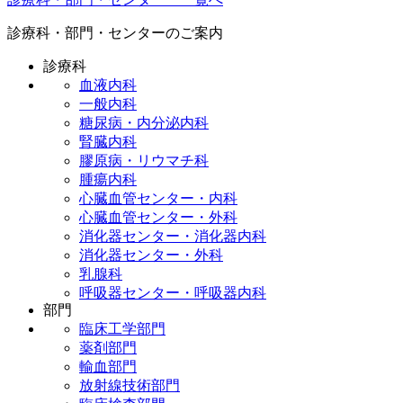
診療科・部門・センターのご案内
診療科
血液内科
一般内科
糖尿病・内分泌内科
腎臓内科
膠原病・リウマチ科
腫瘍内科
心臓血管センター・内科
心臓血管センター・外科
消化器センター・消化器内科
消化器センター・外科
乳腺科
呼吸器センター・呼吸器内科
部門
呼吸器センター・呼吸器外科
臨床工学部門
脳卒中センター・脳神経内科
薬剤部門
脳卒中センター・脳神経外科
輸血部門
脊椎脊髄外科
放射線技術部門
整形外科・人工関節センター