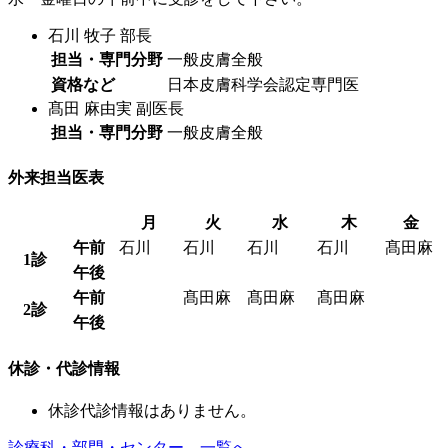
石川 牧子
部長
担当・専門分野
一般皮膚全般
資格など
日本皮膚科学会認定専門医
髙田 麻由実
副医長
担当・専門分野
一般皮膚全般
外来担当医表
月
火
水
木
金
午前
石川
石川
石川
石川
髙田麻
1診
午後
午前
髙田麻
髙田麻
髙田麻
2診
午後
休診・代診情報
休診代診情報はありません。
診療科・部門・センター 一覧へ