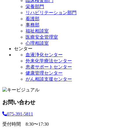
臨床検査部門
形成外科
栄養部門
泌尿器科
リハビリテーション部門
産婦人科
看護部
眼科
事務部
耳鼻咽喉科
福祉相談室
皮膚科
医療安全管理室
小児科
心理相談室
緩和ケア科
センター
精神科
血液浄化センター
リハビリテーションセンター
外来化学療法センター
放射線診断科
患者サポートセンター
放射線治療科
健康管理センター
麻酔科
がん相談支援センター
救急集中治療科
病理診断科
お問い合わせ
075-391-5811
受付時間 8:30〜17:30