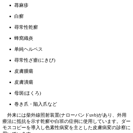
蕁麻疹
白癬
尋常性乾癬
蜂窩織炎
单純ヘルペス
尋常性ざ瘡(にきび)
皮膚腫瘍
皮膚潰瘍
母斑(ほくろ)
巻き爪・陥入爪など
外来には柴外線照射装置(ナローバンドuvb)があり、外用
療法に抵抗を示す乾癬や白班の症例に使用しています。ダー
モスコピーを導入し色素性病変を主とした皮膚病変の診察に