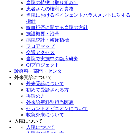
当院の特徴（取り組み）
患者さんの権利と責務
当院におけるペイシェントハラスメントに対する
指針
輸血拒否に関する当院の方針
施設概要・沿革
病院統計・臨床指標
フロアマップ
交通アクセス
当院で実施中の臨床研究
Qiプロジェクト
診療科・部門・センター
外来受診について
外来受診について
初めて受診される方
再診の方
外来診療科別担当医表
セカンドオピニオンについて
救急外来について
入院について
入院について