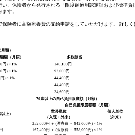
い、保険者から発行される「限度額適用認定証および標準負
みます。
保険者に高額療養費の支給申請をしていただけます。 詳しく
（月額）
額額（月額）
多数該当
0円) × 1%
140,100円
0円) × 1%
93,000円
円) × 1%
44,400円
44,400円
24,600円
70歳以上の自己負担限度額（月額）
自己負担限度額額（月額）
世帯単位
個人単位
歳以上）
（入院・外来）
（外来）
252,600円 ＋ (医療費 － 842,000円) × 1%
万円
167,400円 ＋ (医療費 － 558,000円) × 1%