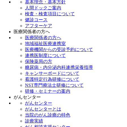
基本理念・基本方針
人間ドックご案内
検査・検査項目について
健診コース
アフターケア
医療関係者の方へ
医療関係者の方へ
地域福祉医療連携室
医療機関からの受診予約について
連携医制度について
保険薬局の方
糖尿病・内分泌内科連携栄養指導
キャンサーボードについて
看護特定行為研修について
NST専門療法士研修について
研修・セミナーの案内
がんセンター
がんセンター
がんセンターとは
当院のがん診療の特色
診療実績
がん相談支援センター