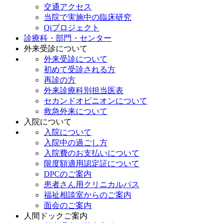
交通アクセス
当院で実施中の臨床研究
Qiプロジェクト
診療科・部門・センター
外来受診について
外来受診について
初めて受診される方
再診の方
外来診療科別担当医表
セカンドオピニオンについて
救急外来について
入院について
入院について
入院中の過ごし方
入院費のお支払いについて
限度額適用認定証について
DPCのご案内
患者さん用クリニカルパス
福祉相談室からのご案内
面会のご案内
人間ドックご案内