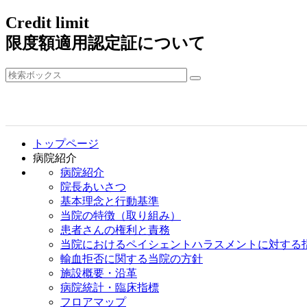
Credit limit
限度額適用認定証について
トップページ
病院紹介
病院紹介
院長あいさつ
基本理念と行動基準
当院の特徴（取り組み）
患者さんの権利と責務
当院におけるペイシェントハラスメントに対する
輸血拒否に関する当院の方針
施設概要・沿革
病院統計・臨床指標
フロアマップ