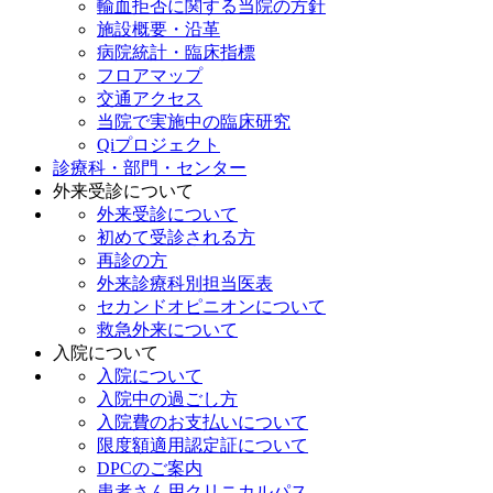
輸血拒否に関する当院の方針
施設概要・沿革
病院統計・臨床指標
フロアマップ
交通アクセス
当院で実施中の臨床研究
Qiプロジェクト
診療科・部門・センター
外来受診について
外来受診について
初めて受診される方
再診の方
外来診療科別担当医表
セカンドオピニオンについて
救急外来について
入院について
入院について
入院中の過ごし方
入院費のお支払いについて
限度額適用認定証について
DPCのご案内
患者さん用クリニカルパス