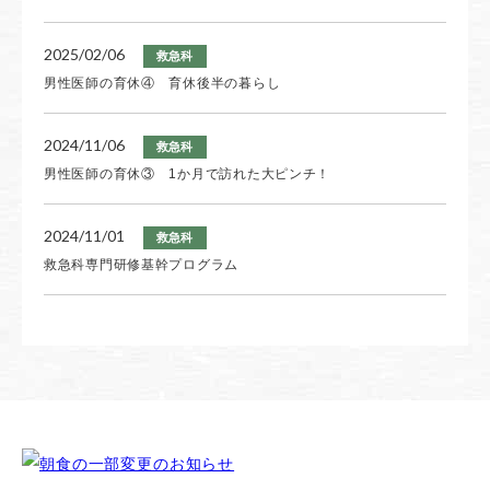
2025/02/06
2026/07/19
救急科
栄養部門
男性医師の育休④ 育休後半の暮らし
土用の丑
2024/11/06
2026/07/12
救急科
栄養部門
男性医師の育休③ 1か月で訪れた大ピンチ！
旬彩だより7月号
2024/11/01
救急科
救急科専門研修基幹プログラム