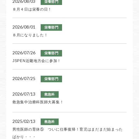
2026/08/03
栄養部門
2025/03/06
８月４日は栄養の日！
薬剤部門
第2回 薬剤科見学会を開催します！！
2026/08/01
栄養部門
2025/03/03
８月になりました！
薬剤部門
薬剤師 採用試験の日程が決まりました！
2026/07/26
栄養部門
JSPEN近畿地方会に参加！
2026/07/25
栄養部門
JADEC年次学術集会
2026/07/13
救急科
救急集中治療科医師大募集！
2026/07/21
栄養部門
NST新聞 夏号
2025/02/13
救急科
2026/07/20
男性医師の育休⑤ ついに仕事復帰！育児はまだまだ始まった
栄養部門
ばかり・・・
臨床救急医学会に参加しました！