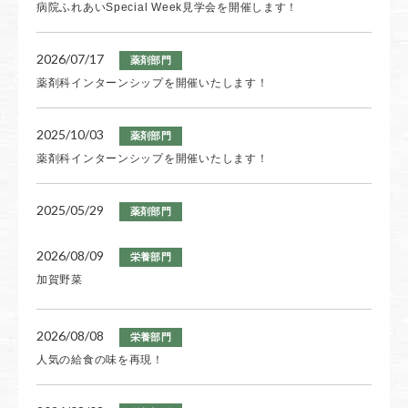
2026/07/24
病院ふれあいSpecial Week見学会を開催します！
薬剤部門
病院ふれあいSpecial Week見学会を開催します！
2026/07/17
薬剤部門
2026/07/21
薬剤科インターンシップを開催いたします！
栄養部門
NST新聞 夏号
2025/10/03
薬剤部門
薬剤科インターンシップを開催いたします！
2025/05/29
薬剤部門
第1回 かつらフェス開催しました！
2026/08/09
栄養部門
加賀野菜
2025/05/22
薬剤部門
薬剤師 採用試験 2次募集を開始しました！
2026/08/08
栄養部門
2025/03/19
人気の給食の味を再現！
薬剤部門
第52回 日本集中治療医学会学術集会に参加しました！