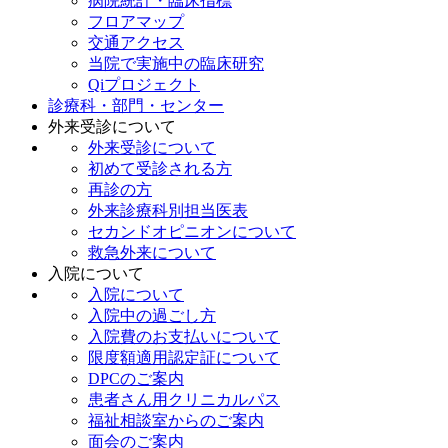
病院統計・臨床指標
フロアマップ
交通アクセス
当院で実施中の臨床研究
Qiプロジェクト
診療科・部門・センター
外来受診について
外来受診について
初めて受診される方
再診の方
外来診療科別担当医表
セカンドオピニオンについて
救急外来について
入院について
入院について
入院中の過ごし方
入院費のお支払いについて
限度額適用認定証について
DPCのご案内
患者さん用クリニカルパス
福祉相談室からのご案内
面会のご案内