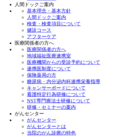
人間ドックご案内
基本理念・基本方針
人間ドックご案内
検査・検査項目について
健診コース
アフターケア
医療関係者の方へ
医療関係者の方へ
地域福祉医療連携室
医療機関からの受診予約について
連携医制度について
保険薬局の方
糖尿病・内分泌内科連携栄養指導
キャンサーボードについて
看護特定行為研修について
NST専門療法士研修について
研修・セミナーの案内
がんセンター
がんセンター
がんセンターとは
当院のがん診療の特色