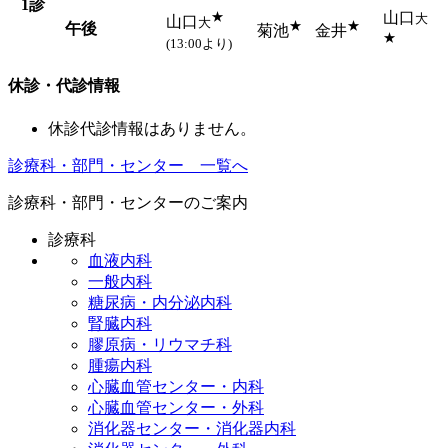
1診
★
山口
大
山口
大
★
★
午後
菊池
金井
★
(13:00より)
休診・代診情報
休診代診情報はありません。
診療科・部門・センター 一覧へ
診療科・部門・センターのご案内
診療科
血液内科
一般内科
糖尿病・内分泌内科
腎臓内科
膠原病・リウマチ科
腫瘍内科
心臓血管センター・内科
心臓血管センター・外科
消化器センター・消化器内科