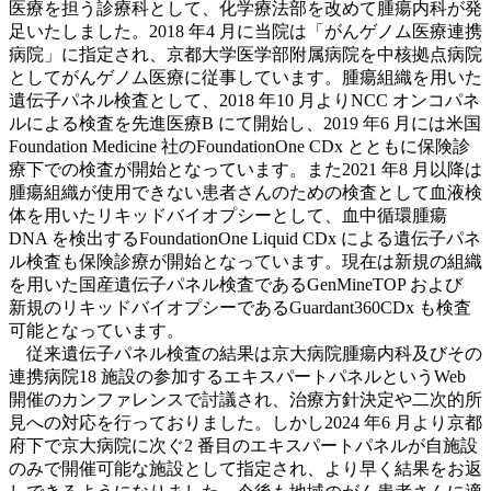
医療を担う診療科として、化学療法部を改めて腫瘍内科が発
足いたしました。2018 年4 月に当院は「がんゲノム医療連携
病院」に指定され、京都大学医学部附属病院を中核拠点病院
としてがんゲノム医療に従事しています。腫瘍組織を用いた
遺伝子パネル検査として、2018 年10 月よりNCC オンコパネ
ルによる検査を先進医療B にて開始し、2019 年6 月には米国
Foundation Medicine 社のFoundationOne CDx とともに保険診
療下での検査が開始となっています。また2021 年8 月以降は
腫瘍組織が使用できない患者さんのための検査として血液検
体を用いたリキッドバイオプシーとして、血中循環腫瘍
DNA を検出するFoundationOne Liquid CDx による遺伝子パネ
ル検査も保険診療が開始となっています。現在は新規の組織
を用いた国産遺伝子パネル検査であるGenMineTOP および
新規のリキッドバイオプシーであるGuardant360CDx も検査
可能となっています。
従来遺伝子パネル検査の結果は京大病院腫瘍内科及びその
連携病院18 施設の参加するエキスパートパネルというWeb
開催のカンファレンスで討議され、治療方針決定や二次的所
見への対応を行っておりました。しかし2024 年6 月より京都
府下で京大病院に次ぐ2 番目のエキスパートパネルが自施設
のみで開催可能な施設として指定され、より早く結果をお返