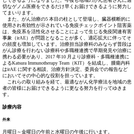
しできるようになりました。今後も地域のがん患者さんに適
切なゲノム医療をできるだけ早くお届けできるように努力し
てまいります。
また、がん治療の5 本目の柱として登場し、臓器横断的に
使用され有効性が示されている免疫チェックポイント阻害薬
は、免疫系を活性化させることによって生じる免疫関連有害
事象（irAE）が問題となることが多く、適応拡大に伴ってそ
の頻度も増加しています。治療担当診療科のみならず普段は
がん診療を行わない診療科や多職種連携で早期発見や治療に
携わる必要があり、2017 年10 月より診療科・多職種連携に
よるKatsura Immunotherapy Team（KIT）を結成し、腫瘍内科
はirAE に関する相談、治療方針決定、委員会での報告など
においてその中心的な役割を担っています。
これらの取り組みを経て、最適ながん化学療法を地域の患
者の皆様にお届けできるように更なる努力を行ってゆきま
す。
診療内容
外来
月曜日～金曜日の午前と水曜日の午後に行います。