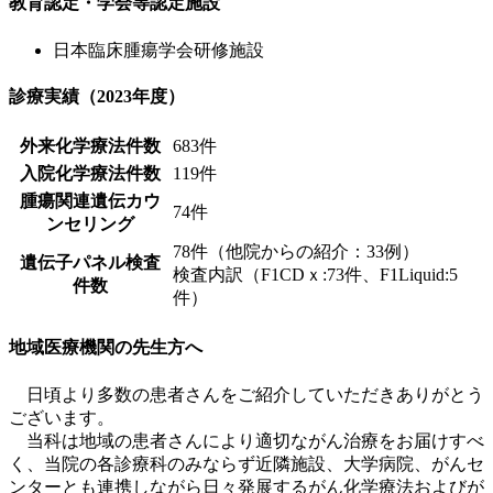
教育認定・学会等認定施設
日本臨床腫瘍学会研修施設
診療実績（2023年度）
外来化学療法件数
683件
入院化学療法件数
119件
腫瘍関連遺伝カウ
74件
ンセリング
78件（他院からの紹介：33例）
遺伝子パネル検査
検査内訳（F1CDｘ:73件、F1Liquid:5
件数
件）
地域医療機関の先生方へ
日頃より多数の患者さんをご紹介していただきありがとう
ございます。
当科は地域の患者さんにより適切ながん治療をお届けすべ
く、当院の各診療科のみならず近隣施設、大学病院、がんセ
ンターとも連携しながら日々発展するがん化学療法およびが