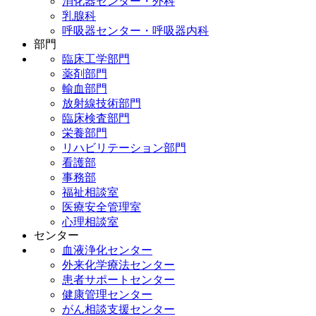
消化器センター・外科
乳腺科
呼吸器センター・呼吸器内科
部門
呼吸器センター・呼吸器外科
臨床工学部門
脳卒中センター・脳神経内科
薬剤部門
脳卒中センター・脳神経外科
輸血部門
脊椎脊髄外科
放射線技術部門
整形外科・人工関節センター
臨床検査部門
形成外科
栄養部門
泌尿器科
リハビリテーション部門
産婦人科
看護部
眼科
事務部
耳鼻咽喉科
福祉相談室
皮膚科
医療安全管理室
小児科
心理相談室
緩和ケア科
センター
精神科
血液浄化センター
リハビリテーションセンター
外来化学療法センター
放射線診断科
患者サポートセンター
放射線治療科
健康管理センター
麻酔科
がん相談支援センター
救急集中治療科