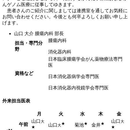
んゲノム医療に従事してゆきます。
患者さんのご紹介に関しましては連携室を通してお気軽に
お問い合わせください。今後とも何卒よろしくお願い申し上
げます。
山口 大介
腫瘍内科 部長
腫瘍内科
担当・専門分
野
消化器内科
日本臨床腫瘍学会がん薬物療法専門
医
資格など
日本消化器病学会専門医
日本消化器内視鏡学会専門医
外来担当医表
月
火
水
木
金
山口
山口
大
大
★
★
★
午前
山口
菊池
金井
大
★
★