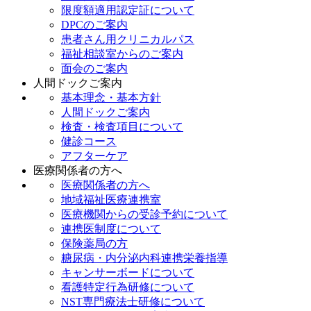
限度額適用認定証について
DPCのご案内
患者さん用クリニカルパス
福祉相談室からのご案内
面会のご案内
人間ドックご案内
基本理念・基本方針
人間ドックご案内
検査・検査項目について
健診コース
アフターケア
医療関係者の方へ
医療関係者の方へ
地域福祉医療連携室
医療機関からの受診予約について
連携医制度について
保険薬局の方
糖尿病・内分泌内科連携栄養指導
キャンサーボードについて
看護特定行為研修について
NST専門療法士研修について