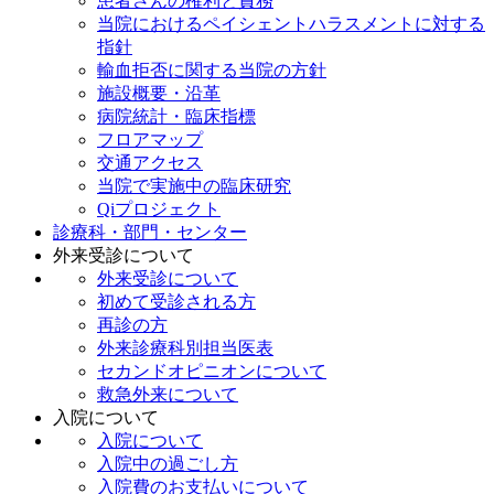
患者さんの権利と責務
当院におけるペイシェントハラスメントに対する
指針
輸血拒否に関する当院の方針
施設概要・沿革
病院統計・臨床指標
フロアマップ
交通アクセス
当院で実施中の臨床研究
Qiプロジェクト
診療科・部門・センター
外来受診について
外来受診について
初めて受診される方
再診の方
外来診療科別担当医表
セカンドオピニオンについて
救急外来について
入院について
入院について
入院中の過ごし方
入院費のお支払いについて