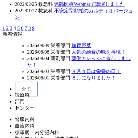
2022/02/25
救急科
遠隔医療Webinarで講演しました
2022/01/27
救急科
不安定型頻拍のカルディオバージョ
ン
1
2
3
4
5
6
7
8
9
新着情報
2026/08/09
栄養部門
加賀野菜
2026/08/08
栄養部門
人気の給食の味を再現！
2026/08/04
薬剤部門
薬働カレッジに参加しまし
た！
2026/08/03
栄養部門
８月４日は栄養の日！
2026/08/01
栄養部門
８月になりました！
全て
診療科
部門
センター
腎臓内科
血液内科
糖尿病・内分泌内科