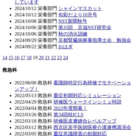
しています
2024/10/12
栄養部門
シャインマスカット
2024/10/12
栄養部門
旬彩だより10月号
2024/10/08
栄養部門
NST新聞秋号
2024/10/06
栄養部門
第35回 京滋NST研究会
2024/10/06
栄養部門
秋の消火訓練
2024/09/29
栄養部門
京都腎臓病療養指導士会 勉強会
2024/09/22
栄養部門
おはぎ
14
15
16
17
18
19
20
21
22
23
24
救急科
2022/06/06
救急科
看護師特定行為研修でモチベーショ
ンアップ！
2022/05/13
救急科
重症初期対応シミュレーション
2022/04/29
救急科
研修医ウォークインシミュ特訓
2022/04/04
救急科
2022年度開幕！
2022/03/26
救急科
第34回桂ICLS
2022/03/18
救急科
研修医皮膚縫合レベルアップ
2022/03/12
救急科
西京区若手医師医療介護連携講演会
2022/03/05
救急科
重症意識障害の初期対応