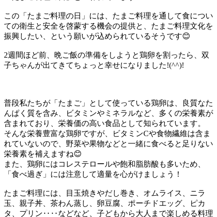
この「たまご料理の日」には、たまご料理を通して食につい
ての衛生と安全を啓蒙する機会の提供と、たまご料理文化を
振興したい、という願いが込められているそうです😊
2週間ほど前、晩ご飯の準備をしようと鶏卵を割ったら、双
子ちゃんが出てきてちょっと幸せになりました!(^^)!
普段私たちが「たまご」として使っている鶏卵は、良質なた
んぱく質を含み、ビタミンやミネラルなど、多くの栄養素が
含まれており、栄養価の高い食品として知られています。
そんな栄養豊富な鶏卵ですが、ビタミンCや食物繊維は含ま
れていないので、野菜や果物などと一緒に食べると足りない
栄養素を補えますね😊
また、鶏卵にはコレステロールや飽和脂肪酸も多いため、
「食べ過ぎ」には注意して適量を心がけましょう！
たまご料理には、目玉焼きやだし巻き、オムライス、ニラ
玉、親子丼、茶わん蒸し、卵豆腐、ポーチドエッグ、ピカ
タ、プリン‥‥などなど、子どもから大人まで楽しめる料理