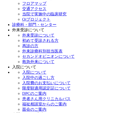
フロアマップ
交通アクセス
当院で実施中の臨床研究
Qiプロジェクト
診療科・部門・センター
外来受診について
外来受診について
初めて受診される方
再診の方
外来診療科別担当医表
セカンドオピニオンについて
救急外来について
入院について
入院について
入院中の過ごし方
入院費のお支払いについて
限度額適用認定証について
DPCのご案内
患者さん用クリニカルパス
福祉相談室からのご案内
面会のご案内