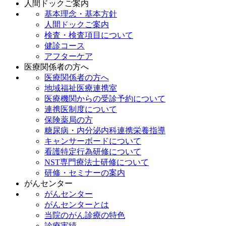
人間ドックご案内
基本理念・基本方針
人間ドックご案内
検査・検査項目について
健診コース
アフターケア
医療関係者の方へ
医療関係者の方へ
地域福祉医療連携室
医療機関からの受診予約について
連携医制度について
保険薬局の方
糖尿病・内分泌内科連携栄養指導
キャンサーボードについて
看護特定行為研修について
NST専門療法士研修について
研修・セミナーの案内
がんセンター
がんセンター
がんセンターとは
当院のがん診療の特色
診療実績