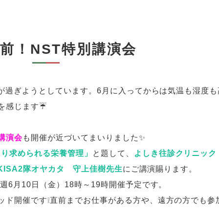
前！NST特別講演会
分が過ぎようとしています。6月に入ってからは気
温も湿度も
を感じます☔
講演会
も開催が近づいてまいりました✨
より求められる栄養管理」
と題して、
よしき往診クリニック
KISA2隊オヤカタ 守上佳樹先生
にご講演賜ります。
週6月10日（金）18時～19時開催予定です。
ッド開催です❕直前までお仕事がある方や、遠方の方でも参