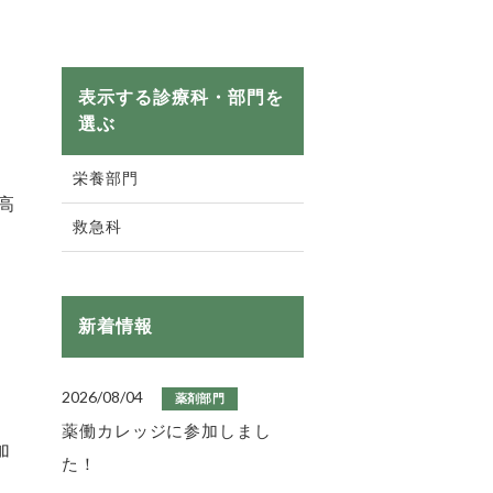
表示する診療科・部門を
選ぶ
栄養部門
高
救急科
新着情報
2026/08/04
薬剤部門
薬働カレッジに参加しまし
加
た！