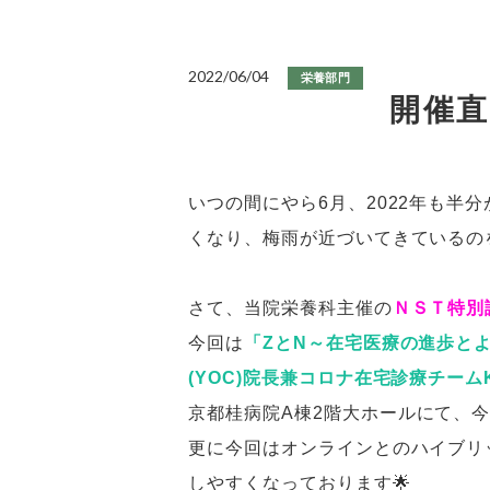
2022/06/04
栄養部門
開催直
いつの間にやら6月、2022年も半
くなり、梅雨が近づいてきているの
さて、当院栄養科主催の
ＮＳＴ特別
今回は
「ZとN～在宅医療の進歩と
(YOC)院長兼コロナ在宅診療チーム
京都桂病院
A
棟
2
階大ホールにて、今
更に今回はオンラインとのハイブリ
しやすくなっております🌟