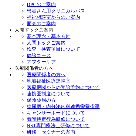
DPCのご案内
患者さん用クリニカルパス
福祉相談室からのご案内
面会のご案内
人間ドックご案内
基本理念・基本方針
人間ドックご案内
検査・検査項目について
健診コース
アフターケア
医療関係者の方へ
医療関係者の方へ
地域福祉医療連携室
医療機関からの受診予約について
連携医制度について
保険薬局の方
糖尿病・内分泌内科連携栄養指導
キャンサーボードについて
看護特定行為研修について
NST専門療法士研修について
研修・セミナーの案内