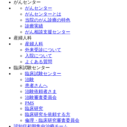
がんセンター
がんセンター
がんセンターとは
当院のがん診療の特色
診療実績
がん相談支援センター
産婦人科
産婦人科
外来受診について
入院について
よくある質問
臨床試験センター
臨床試験センター
治験
患者さんへ
治験依頼者さま
治験審査委員会
PMS
臨床研究
臨床研究を依頼する方
倫理・臨床研究審査委員会
認知症初期集中治療チーム