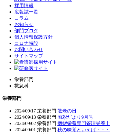
採用情報
広報誌一覧
コラム
お知らせ
部門ブログ
個人情報保護方針
コロナ特設
お問い合わせ
サイトマップ
栄養部門
救急科
栄養部門
2024/09/17
栄養部門
敬老の日
2024/09/13
栄養部門
旬彩だより9月号
2024/09/02
栄養部門
病態栄養専門管理栄養士
2024/09/01
栄養部門
秋の味覚といえば・・・