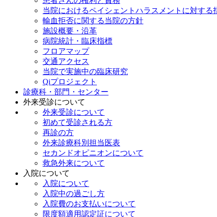
患者さんの権利と責務
当院におけるペイシェントハラスメントに対する
輸血拒否に関する当院の方針
施設概要・沿革
病院統計・臨床指標
フロアマップ
交通アクセス
当院で実施中の臨床研究
Qiプロジェクト
診療科・部門・センター
外来受診について
外来受診について
初めて受診される方
再診の方
外来診療科別担当医表
セカンドオピニオンについて
救急外来について
入院について
入院について
入院中の過ごし方
入院費のお支払いについて
限度額適用認定証について