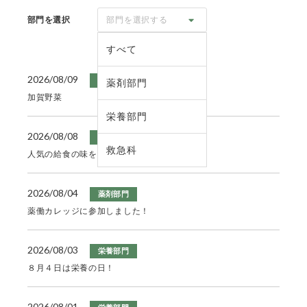
部門を選択
部門を選択する
すべて
2026/08/09
栄養部門
薬剤部門
加賀野菜
栄養部門
2026/08/08
栄養部門
救急科
人気の給食の味を再現！
2026/08/04
薬剤部門
薬働カレッジに参加しました！
2026/08/03
栄養部門
８月４日は栄養の日！
2026/08/01