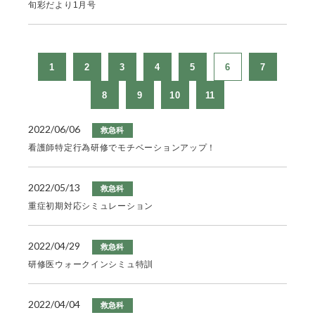
旬彩だより1月号
1
2
3
4
5
6
7
8
9
10
11
2022/06/06
救急科
看護師特定行為研修でモチベーションアップ！
2022/05/13
救急科
重症初期対応シミュレーション
2022/04/29
救急科
研修医ウォークインシミュ特訓
2022/04/04
救急科