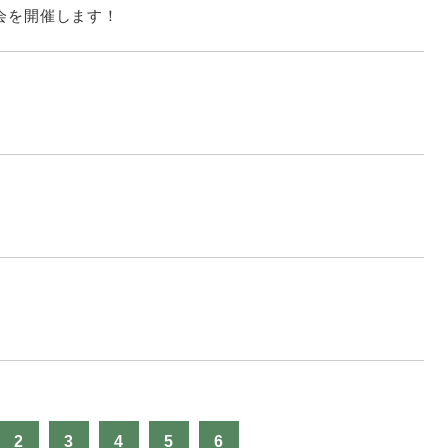
見学会を開催します！
！
2
3
4
5
6