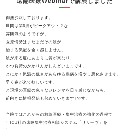
遠隔医療Webinarで講演しました
御無沙汰しております。
世間は第
6
波がピークアウト？な
雰囲気のようですが、
医療情勢はまだまだその波が
治まる気配を全く感じません。
波が来る度にあまりに質が異なり、
かつ負荷のかかり方がしんどいままです。
とにかく気温の低さがあらゆる疾病を増やし悪化させます。
早く春が来て欲しいです。
と現場の医療の色々なジレンマを日々感じながらも、
前向きに情報発信も努めていきます
T
です。
当院ではこれからの救急医療・集中治療の強化の過程で
T-ICU社の遠隔集中治療相談システム「リリーヴ」を