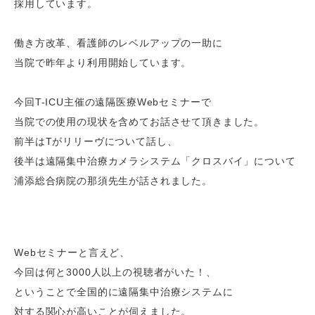
採用しています。
働き方改革、看護師のレベルアップの一助に
当院で昨年より利用開始しています。
今回
T-ICU
主催の遠隔医療
Web
セミナーで
当院での使用の現状を含めてお話させて頂きました。
前半は
T
がリリーヴについて話し、
後半は遠隔集中治療カメラシステム「クロスバイ」について
浦添総合病院の那須先生が話されました。
Webセミナーと言えど、
今回は何と
3000
人以上の視聴者がいた！、
ということで全国的に遠隔集中治療システムに
対する関心が高いことが伺えました。