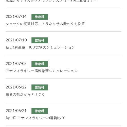
京滋クリティカルケアヤングアカデミー2021夏セミナー
2021/07/14
救急科
ショックの初期対応、トラネキサム酸の立ち位置
2021/07/10
救急科
新ER蘇生室・ICU実物大シミュレーション
2021/07/03
救急科
アナフィラキシー病棟急変シミュレーション
2021/06/22
救急科
患者の視点からＰＩＣＣ
2021/06/21
救急科
熱中症,アナフィラキシーの講義by Y