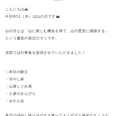
こんにちは🌄
今日8/11（木）は山の日です🏔
山の日とは「山に親しむ機会を得て、山の恩恵に感謝する」
という趣旨の祝日だそうです。
当院では行事食を提供させていただきました！
〇本日の献立
・冷やし鉢
・山菜しぐれ煮
・人参のきんぴら
・みかん缶
本日の冷やし鉢はそのまま食べても！出汁と絡めても！うな