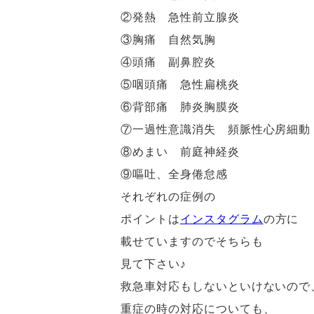
②発熱 急性前立腺炎
③胸痛 自然気胸
④頭痛 副鼻腔炎
⑤咽頭痛 急性扁桃炎
⑥背部痛 肺炎胸膜炎
⑦一過性意識消失 頻脈性心房細動
⑧めまい 前庭神経炎
⑨嘔吐、全身倦怠感
それぞれの症例の
ポイントは
インスタグラム
の方に
載せていますのでそちらも
見て下さい♪
救急車対応もしないといけないので
重症の時の対応についても、