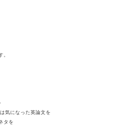
す。
♪
CM)では気になった英論文を
ネタを