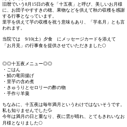
旧暦でいう8月15日の夜を「十五夜」と呼び、美しいお月様
に、お団子やすすきの穂、果物などを供えて秋の収穫を感謝
する行事となっています。
里芋を供えて芋の収穫を祝う意味もあり、「芋名月」とも言
われます。
当院では 9/10(土）夕食 にメッセージカードを添えて
「お月見」の行事食を提供させていただきました🌕
◎◎十五夜メニュー◎◎
・ごはん
・鯖の竜田揚げ
・里芋の含め煮
・きゅうりとセロリーの酢の物
・手作り羊羹
ちなみに、十五夜は毎年満月というわけではないそうです。
私も知りませんでした💦
今年は満月の日と重なり、夜に雲が晴れ、とてもきれいなお
月様となりました🌕