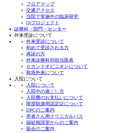
フロアマップ
交通アクセス
当院で実施中の臨床研究
Qiプロジェクト
診療科・部門・センター
外来受診について
外来受診について
初めて受診される方
再診の方
外来診療科別担当医表
セカンドオピニオンについて
救急外来について
入院について
入院について
入院中の過ごし方
入院費のお支払いについて
限度額適用認定証について
DPCのご案内
患者さん用クリニカルパス
福祉相談室からのご案内
面会のご案内