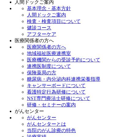
人間ドックご案内
基本理念・基本方針
人間ドックご案内
検査・検査項目について
健診コース
アフターケア
医療関係者の方へ
医療関係者の方へ
地域福祉医療連携室
医療機関からの受診予約について
連携医制度について
保険薬局の方
糖尿病・内分泌内科連携栄養指導
キャンサーボードについて
看護特定行為研修について
NST専門療法士研修について
研修・セミナーの案内
がんセンター
がんセンター
がんセンターとは
当院のがん診療の特色
診療実績