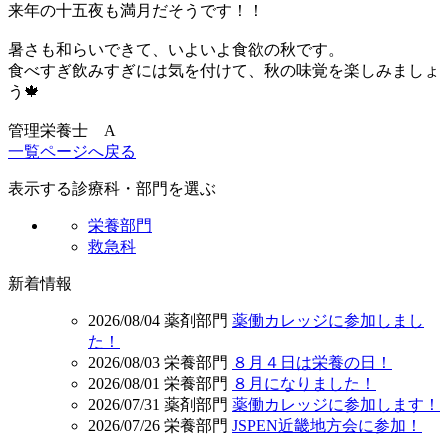
来年の十五夜も満月だそうです！！
暑さも和らいできて、いよいよ食欲の秋です。
食べすぎ飲みすぎには気を付けて、秋の味覚を楽しみましょ
う🍁
管理栄養士 A
一覧ページへ戻る
表示する診療科・部門を選ぶ
栄養部門
救急科
新着情報
2026/08/04
薬剤部門
薬働カレッジに参加しまし
た！
2026/08/03
栄養部門
８月４日は栄養の日！
2026/08/01
栄養部門
８月になりました！
2026/07/31
薬剤部門
薬働カレッジに参加します！
2026/07/26
栄養部門
JSPEN近畿地方会に参加！