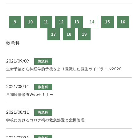
9
10
11
12
13
14
15
16
17
18
19
救急科
2021/09/09
救急科
生命予後から神経学的予後をより意識した蘇生ガイドライン2020
2021/08/14
救急科
早期経腸栄養Webセミナー
2021/08/11
救急科
学校におけるコロナ禍の救急処置と危機管理
2021/07/31