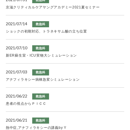
救急科
京滋クリティカルケアヤングアカデミー2021夏セミナー
2021/07/14
救急科
ショックの初期対応、トラネキサム酸の立ち位置
2021/07/10
救急科
新ER蘇生室・ICU実物大シミュレーション
2021/07/03
救急科
アナフィラキシー病棟急変シミュレーション
2021/06/22
救急科
患者の視点からＰＩＣＣ
2021/06/21
救急科
熱中症,アナフィラキシーの講義by Y