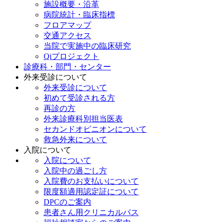
施設概要・沿革
病院統計・臨床指標
フロアマップ
交通アクセス
当院で実施中の臨床研究
Qiプロジェクト
診療科・部門・センター
外来受診について
外来受診について
初めて受診される方
再診の方
外来診療科別担当医表
セカンドオピニオンについて
救急外来について
入院について
入院について
入院中の過ごし方
入院費のお支払いについて
限度額適用認定証について
DPCのご案内
患者さん用クリニカルパス