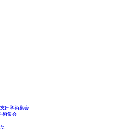
回支部学術集会
学術集会
た