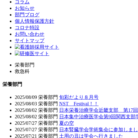
コラム
お知らせ
部門ブログ
個人情報保護方針
コロナ特設
お問い合わせ
サイトマップ
栄養部門
救急科
栄養部門
2025/08/09
栄養部門
旬彩だより８月号
2025/08/03
栄養部門
NST Festival！！
2025/08/02
栄養部門
日本栄養治療学会近畿支部 第17
2025/08/02
栄養部門
日本集中治療医学会第9回関西支部
2025/07/27
栄養部門
夏の空
2025/07/27
栄養部門
日本腎臓学会学術集会に参加しまし
2025/07/21
栄養部門
土用の丑は学会へ行きました