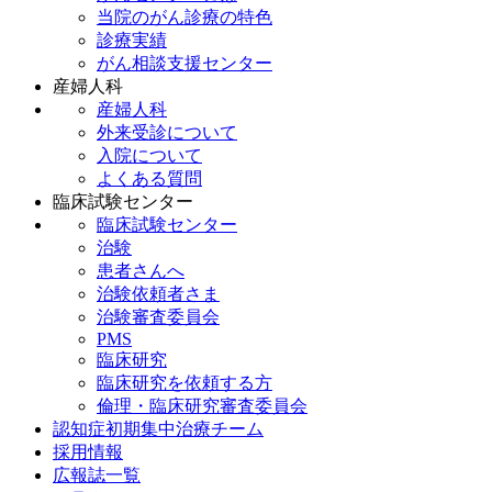
当院のがん診療の特色
診療実績
がん相談支援センター
産婦人科
産婦人科
外来受診について
入院について
よくある質問
臨床試験センター
臨床試験センター
治験
患者さんへ
治験依頼者さま
治験審査委員会
PMS
臨床研究
臨床研究を依頼する方
倫理・臨床研究審査委員会
認知症初期集中治療チーム
採用情報
広報誌一覧