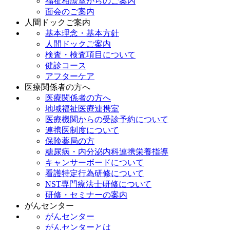
福祉相談室からのご案内
面会のご案内
人間ドックご案内
基本理念・基本方針
人間ドックご案内
検査・検査項目について
健診コース
アフターケア
医療関係者の方へ
医療関係者の方へ
地域福祉医療連携室
医療機関からの受診予約について
連携医制度について
保険薬局の方
糖尿病・内分泌内科連携栄養指導
キャンサーボードについて
看護特定行為研修について
NST専門療法士研修について
研修・セミナーの案内
がんセンター
がんセンター
がんセンターとは