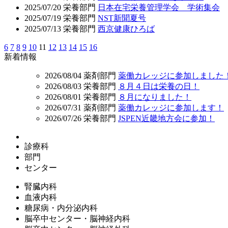
2025/07/20
栄養部門
日本在宅栄養管理学会 学術集会
2025/07/19
栄養部門
NST新聞夏号
2025/07/13
栄養部門
西京健康ひろば
6
7
8
9
10
11
12
13
14
15
16
新着情報
2026/08/04
薬剤部門
薬働カレッジに参加しました
2026/08/03
栄養部門
８月４日は栄養の日！
2026/08/01
栄養部門
８月になりました！
2026/07/31
薬剤部門
薬働カレッジに参加します！
2026/07/26
栄養部門
JSPEN近畿地方会に参加！
診療科
部門
センター
腎臓内科
血液内科
糖尿病・内分泌内科
脳卒中センター・脳神経内科