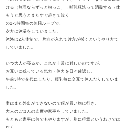
ける（無理ならずっと抱っこ）→哺乳瓶洗って消毒する→休
もうと思うとまたすぐ起きて泣く
の
2-3
時間毎の無限ループで、
夕方に沐浴をしていました。
沐浴は
2
人体制で、片方が入れて片方が拭くというやり方で
していました。
いつ大人が寝るか、これが非常に難しいのですが、
お互いに残っている気力・体力を日々確認し、
午前
3
時で交代にしたり、授乳毎に交互で休んだりしていま
した。
妻はまだ外出ができないので僕が買い物に行き、
大人のごはんの支度や家事をしていました。
もともと家事は何でもやりますが、別に得意というわけでは
なく、