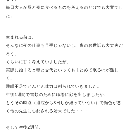
毎日大人が昼と夜に食べるものを考えるのだけでも大変でし
た。
生まれる前は、
そんなに夜の仕事も苦手じゃないし、夜のお世話も大丈夫だ
ろう、
くらいに甘く考えていましたが、
実際に始まると妻と交代といってもまとめて眠るのが難し
く、
睡眠不足でどんどん体力は削られていきました。
生後
1
週間で書類のために職場に顔を出しましたが、
もうその時点（退院から
3
日しか経っていない）で顔色が悪
く他の先生に心配される始末でした・・・
そして生後
2
週間、