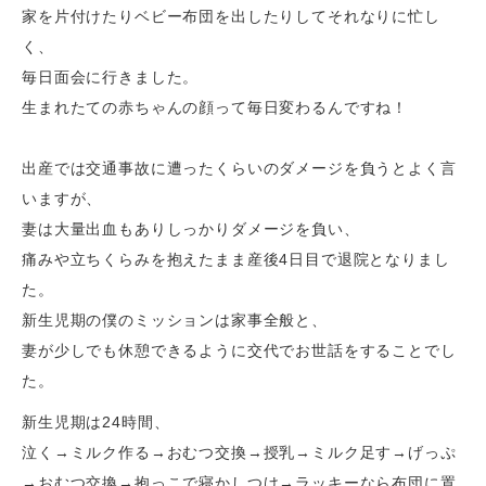
家を片付けたりベビー布団を出したりしてそれなりに忙し
く、
毎日面会に行きました。
生まれたての赤ちゃんの顔って毎日変わるんですね！
出産では交通事故に遭ったくらいのダメージを負うとよく言
いますが、
妻は大量出血もありしっかりダメージを負い、
痛みや立ちくらみを抱えたまま産後
4
日目で退院となりまし
た。
新生児期の僕のミッションは家事全般と、
妻が少しでも休憩できるように交代でお世話をすることでし
た。
新生児期は
24
時間、
泣く→ミルク作る→おむつ交換→授乳→ミルク足す→げっぷ
→おむつ交換→抱っこで寝かしつけ→ラッキーなら布団に置