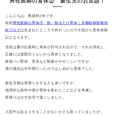
男性医師の育休② 新生児のお世話！
こんにちは、救急科の
K
です。
前回
男性医師の育休① 脱・取るだけ育休｜京都桂病院救急
科ブログ
は生まれたところで終わったので今回から育休体験
記となります。
当院は妻の出産時に有休が付与されるので、それを消化し、
正確には退院日くらいから育休となりました。
産後パパ育休、育休など制度がややこしいですが、
僕の場合は半年間だったのではじめから育休でした。
新生児期は里帰りをする人も多いですが、
地理的な条件や僕が育休を取れたことなどを考慮し、
里帰りはせず自宅で過ごしました。
入院中はあまりすることがないかとも思っていましたが、