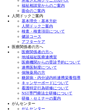
患者さん用クリニカルパス
福祉相談室からのご案内
面会のご案内
人間ドックご案内
基本理念・基本方針
人間ドックご案内
検査・検査項目について
健診コース
アフターケア
医療関係者の方へ
医療関係者の方へ
地域福祉医療連携室
医療機関からの受診予約について
連携医制度について
保険薬局の方
糖尿病・内分泌内科連携栄養指導
キャンサーボードについて
看護特定行為研修について
NST専門療法士研修について
研修・セミナーの案内
がんセンター
がんセンター