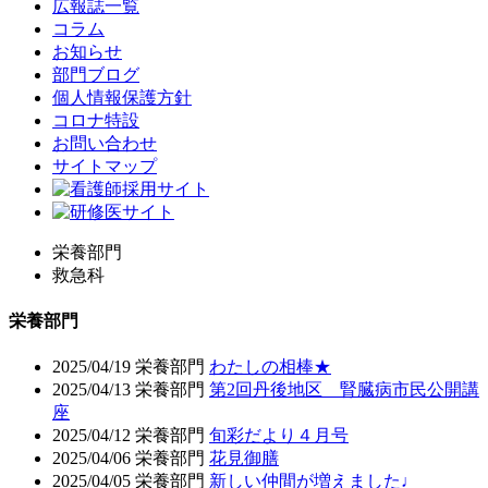
広報誌一覧
コラム
お知らせ
部門ブログ
個人情報保護方針
コロナ特設
お問い合わせ
サイトマップ
栄養部門
救急科
栄養部門
2025/04/19
栄養部門
わたしの相棒★
2025/04/13
栄養部門
第2回丹後地区 腎臓病市民公開講
座
2025/04/12
栄養部門
旬彩だより４月号
2025/04/06
栄養部門
花見御膳
2025/04/05
栄養部門
新しい仲間が増えました♩