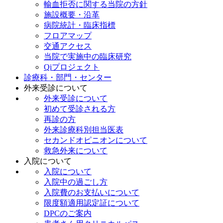
輸血拒否に関する当院の方針
施設概要・沿革
病院統計・臨床指標
フロアマップ
交通アクセス
当院で実施中の臨床研究
Qiプロジェクト
診療科・部門・センター
外来受診について
外来受診について
初めて受診される方
再診の方
外来診療科別担当医表
セカンドオピニオンについて
救急外来について
入院について
入院について
入院中の過ごし方
入院費のお支払いについて
限度額適用認定証について
DPCのご案内