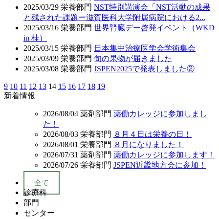
2025/03/29
栄養部門
NST特別講演会「NST活動の成果
と残された課題ー滋賀医科大学附属病院における2...
2025/03/16
栄養部門
世界腎臓デー啓発イベント（WKD
in 桂）
2025/03/15
栄養部門
日本集中治療医学会学術集会
2025/03/09
栄養部門
旬の果物が届きました
2025/03/08
栄養部門
JSPEN2025で発表しました②
9
10
11
12
13
14
15
16
17
18
19
新着情報
2026/08/04
薬剤部門
薬働カレッジに参加しまし
た！
2026/08/03
栄養部門
８月４日は栄養の日！
2026/08/01
栄養部門
８月になりました！
2026/07/31
薬剤部門
薬働カレッジに参加します！
2026/07/26
栄養部門
JSPEN近畿地方会に参加！
全て
診療科
部門
センター