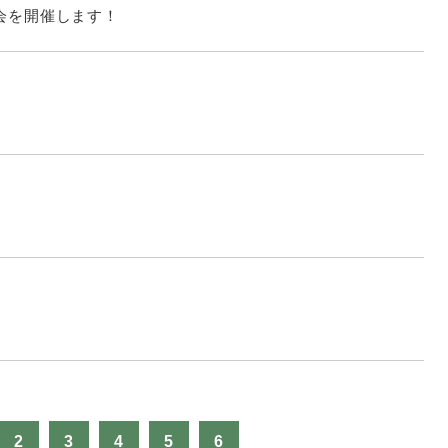
見学会を開催します！
！
2
3
4
5
6