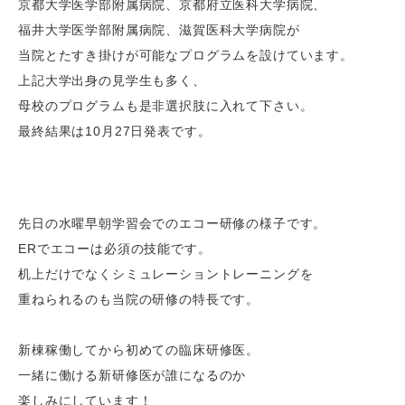
京都大学医学部附属病院、京都府立医科大学病院、
福井大学医学部附属病院、滋賀医科大学病院が
当院とたすき掛けが可能なプログラムを設けています。
上記大学出身の見学生も多く、
母校のプログラムも是非選択肢に入れて下さい。
最終結果は
10
月
27
日発表です。
先日の水曜早朝学習会でのエコー研修の様子です。
ERでエコーは必須の技能です。
机上だけでなくシミュレーショントレーニングを
重ねられるのも当院の研修の特長です。
新棟稼働してから初めての臨床研修医。
一緒に働ける新研修医が誰になるのか
楽しみにしています！