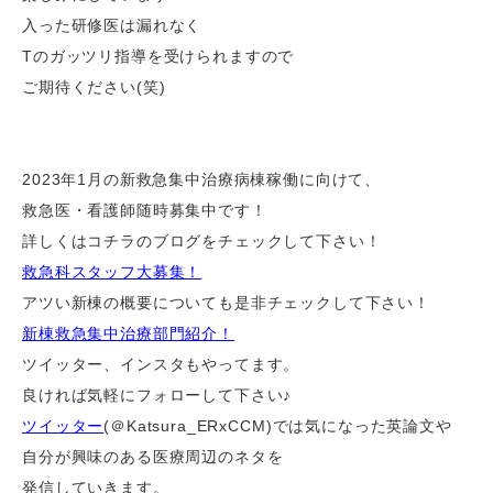
入った研修医は漏れなく
Tのガッツリ指導を受けられますので
ご期待ください(笑)
2023年
1
月の新救急集中治療病棟稼働に向けて、
救急医・看護師随時募集中です！
詳しくはコチラのブログをチェックして下さい！
救急科スタッフ大募集！
アツい新棟の概要についても是非チェックして下さい！
新棟救急集中治療部門紹介！
ツイッター、インスタもやってます。
良ければ気軽にフォローして下さい
♪
ツイッター
(＠
Katsura_ERxCCM)
では気になった英論文や
自分が興味のある医療周辺のネタを
発信していきます。