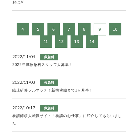
おはぎ
4
5
6
7
8
9
10
11
12
13
14
2022/11/04
救急科
2022年度救急科スタッフ大募集！
2022/11/03
救急科
臨床研修フルマッチ！新棟稼働まで1ヶ月半！
2022/10/17
救急科
看護師求人転職サイト「看護のお仕事」に紹介してもらいまし
た