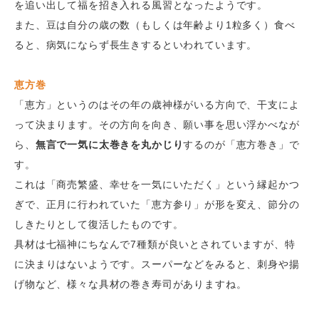
を追い出して福を招き入れる風習となったようです。
また、豆は自分の歳の数（もしくは年齢より1粒多く）食べ
ると、病気にならず長生きするといわれています。
恵方巻
「恵方」というのはその年の歳神様がいる方向で、干支によ
って決まります。その方向を向き、願い事を思い浮かべなが
ら、
無言で一気に太巻きを丸かじり
するのが「恵方巻き」で
す。
これは「商売繁盛、幸せを一気にいただく」という縁起かつ
ぎで、正月に行われていた「恵方参り」が形を変え、節分の
しきたりとして復活したものです。
具材は七福神にちなんで7種類が良いとされていますが、特
に決まりはないようです。スーパーなどをみると、刺身や揚
げ物など、様々な具材の巻き寿司がありますね。