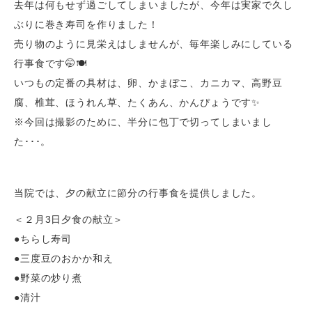
去年は何もせず過ごしてしまいましたが、今年は実家で久し
ぶりに巻き寿司を作りました！
売り物のように見栄えはしませんが、毎年楽しみにしている
行事食です🤭🍽️
いつもの定番の具材は、卵、かまぼこ、カニカマ、高野豆
腐、椎茸、ほうれん草、たくあん、かんぴょうです✨
※今回は撮影のために、半分に包丁で切ってしまいまし
た･･･。
当院では、夕の献立に節分の行事食を提供しました。
＜２月3日夕食の献立＞
●ちらし寿司
●三度豆のおかか和え
●野菜の炒り煮
●清汁