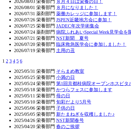
2026/08/03
栄養部門
８月４日は栄養の日！
2026/08/01
栄養部門
８月になりました！
2026/07/31
薬剤部門
薬働カレッジに参加します！
2026/07/26
栄養部門
JSPEN近畿地方会に参加！
2026/07/25
栄養部門
JADEC年次学術集会
2026/07/24
薬剤部門
病院ふれあいSpecial Week見学
2026/07/21
栄養部門
NST新聞 夏号
2026/07/20
栄養部門
臨床救急医学会に参加しました！
2026/07/19
栄養部門
土用の丑
1
2
3
4
5
6
2025/05/31
栄養部門
そらまめ教室
2025/05/25
栄養部門
小満の日
2025/05/24
栄養部門
第1回京都桂病院オープンホスピタ
2025/05/18
栄養部門
かつらフェスに参加します
2025/05/11
栄養部門
母の日
2025/05/10
栄養部門
旬彩だより5月号
2025/05/06
栄養部門
子供の日
2025/05/05
栄養部門
新たまねぎを収穫しました♪
2025/04/26
栄養部門
NST新聞春号
2025/04/20
栄養部門
春のご挨拶