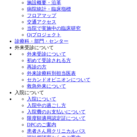
施設概要・沿革
病院統計・臨床指標
フロアマップ
交通アクセス
当院で実施中の臨床研究
Qiプロジェクト
診療科・部門・センター
外来受診について
外来受診について
初めて受診される方
再診の方
外来診療科別担当医表
セカンドオピニオンについて
救急外来について
入院について
入院について
入院中の過ごし方
入院費のお支払いについて
限度額適用認定証について
DPCのご案内
患者さん用クリニカルパス