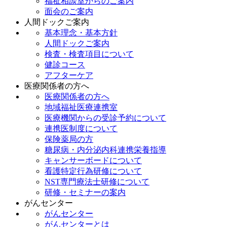
福祉相談室からのご案内
面会のご案内
人間ドックご案内
基本理念・基本方針
人間ドックご案内
検査・検査項目について
健診コース
アフターケア
医療関係者の方へ
医療関係者の方へ
地域福祉医療連携室
医療機関からの受診予約について
連携医制度について
保険薬局の方
糖尿病・内分泌内科連携栄養指導
キャンサーボードについて
看護特定行為研修について
NST専門療法士研修について
研修・セミナーの案内
がんセンター
がんセンター
がんセンターとは