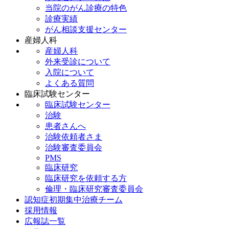
当院のがん診療の特色
診療実績
がん相談支援センター
産婦人科
産婦人科
外来受診について
入院について
よくある質問
臨床試験センター
臨床試験センター
治験
患者さんへ
治験依頼者さま
治験審査委員会
PMS
臨床研究
臨床研究を依頼する方
倫理・臨床研究審査委員会
認知症初期集中治療チーム
採用情報
広報誌一覧