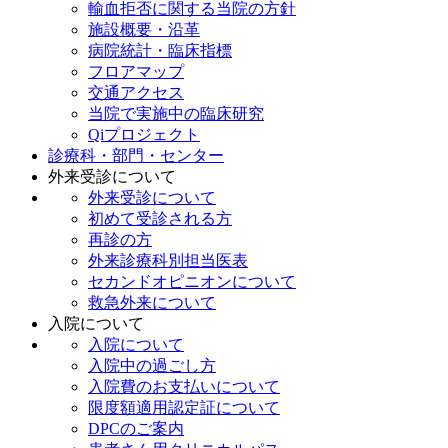
輸血拒否に関する当院の方針
施設概要・沿革
病院統計・臨床指標
フロアマップ
交通アクセス
当院で実施中の臨床研究
Qiプロジェクト
診療科・部門・センター
外来受診について
外来受診について
初めて受診される方
再診の方
外来診療科別担当医表
セカンドオピニオンについて
救急外来について
入院について
入院について
入院中の過ごし方
入院費のお支払いについて
限度額適用認定証について
DPCのご案内