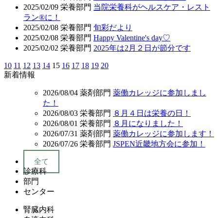
2025/02/09
栄養部門
当院栄養科がヘルスケア・レスト
ラン®に！
2025/02/08
栄養部門
旬彩だより
2025/02/08
栄養部門
Happy Valentine's day♡
2025/02/02
栄養部門
2025年は2月２日が節分です
10
11
12
13
14
15
16
17
18
19
20
新着情報
2026/08/04
薬剤部門
薬働カレッジに参加しまし
た！
2026/08/03
栄養部門
８月４日は栄養の日！
2026/08/01
栄養部門
８月になりました！
2026/07/31
薬剤部門
薬働カレッジに参加します！
2026/07/26
栄養部門
JSPEN近畿地方会に参加！
全て
診療科
部門
センター
腎臓内科