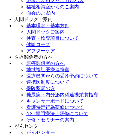
患者さん用クリニカルパス
福祉相談室からのご案内
面会のご案内
人間ドックご案内
基本理念・基本方針
人間ドックご案内
検査・検査項目について
健診コース
アフターケア
医療関係者の方へ
医療関係者の方へ
地域福祉医療連携室
医療機関からの受診予約について
連携医制度について
保険薬局の方
糖尿病・内分泌内科連携栄養指導
キャンサーボードについて
看護特定行為研修について
NST専門療法士研修について
研修・セミナーの案内
がんセンター
がんセンター