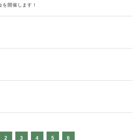
見学会を開催します！
！
2
3
4
5
6