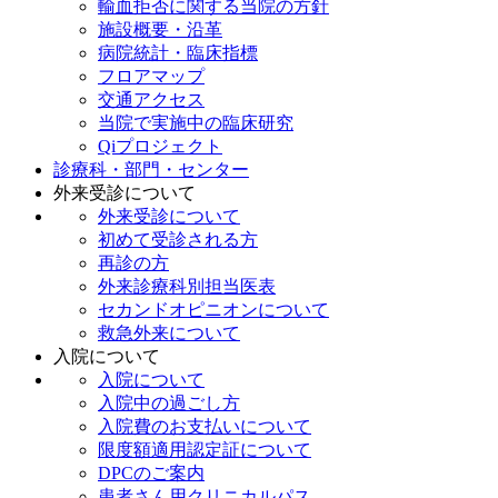
輸血拒否に関する当院の方針
施設概要・沿革
病院統計・臨床指標
フロアマップ
交通アクセス
当院で実施中の臨床研究
Qiプロジェクト
診療科・部門・センター
外来受診について
外来受診について
初めて受診される方
再診の方
外来診療科別担当医表
セカンドオピニオンについて
救急外来について
入院について
入院について
入院中の過ごし方
入院費のお支払いについて
限度額適用認定証について
DPCのご案内
患者さん用クリニカルパス