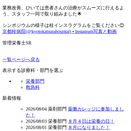
業務改善、ひいては患者さんの治療がスムーズに行えるよ
う、スタッフ一同で取り組みました🌟
シンポジウムの様子は桂インスラグラムをご覧ください😊
京都桂病院(@kyotokatsurahospital) • Instagram写真と動画
管理栄養士SR
一覧ページへ戻る
表示する診療科・部門を選ぶ
栄養部門
救急科
新着情報
2026/08/04
薬剤部門
薬働カレッジに参加しまし
た！
2026/08/03
栄養部門
８月４日は栄養の日！
2026/08/01
栄養部門
８月になりました！