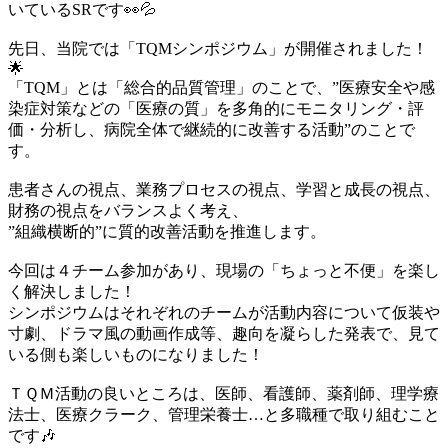
いているSRです👀💦
先日、当院では「TQMシンポジウム」が開催されました！
🌟
「TQM」とは「
総合的品質管理」のことで、”医療安全や感
染症対策などの「医療の質」を多角的にモニタリング・評
価・分析し、病院全体で継続的に改善する活動”のことで
す。
患者さんの視点、業務プロセスの視点、学習と成長の視点、
財務の視点をバランスよく考え、
”組織横断的”に質的改善活動を推進します。
今回は４チーム参加があり、現場の「ちょっと不便」を楽し
く解決しました！
シンポジウムはそれぞれのチームが活動内容について仮装や
寸劇、ドラマ風の動画作成等、趣向を凝らした発表で、見て
いる側も楽しいものになりました！
ＴＱＭ活動の良いところは、医師、看護師、薬剤師、理学療
法士、医療クラーク、管理栄養士…と多職種で取り組むこと
です🎶