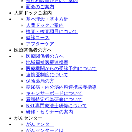
福祉相談室からのご案内
面会のご案内
人間ドックご案内
基本理念・基本方針
人間ドックご案内
検査・検査項目について
健診コース
アフターケア
医療関係者の方へ
医療関係者の方へ
地域福祉医療連携室
医療機関からの受診予約について
連携医制度について
保険薬局の方
糖尿病・内分泌内科連携栄養指導
キャンサーボードについて
看護特定行為研修について
NST専門療法士研修について
研修・セミナーの案内
がんセンター
がんセンター
がんセンターとは