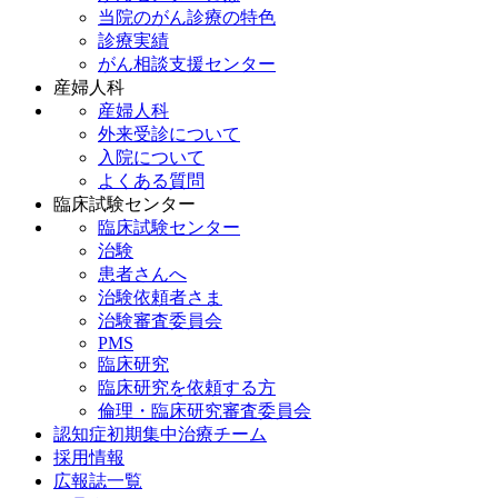
当院のがん診療の特色
診療実績
がん相談支援センター
産婦人科
産婦人科
外来受診について
入院について
よくある質問
臨床試験センター
臨床試験センター
治験
患者さんへ
治験依頼者さま
治験審査委員会
PMS
臨床研究
臨床研究を依頼する方
倫理・臨床研究審査委員会
認知症初期集中治療チーム
採用情報
広報誌一覧