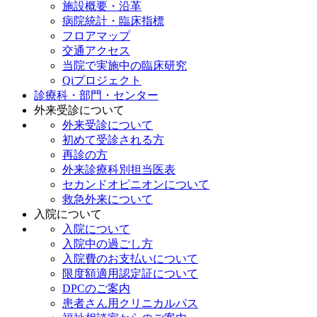
施設概要・沿革
病院統計・臨床指標
フロアマップ
交通アクセス
当院で実施中の臨床研究
Qiプロジェクト
診療科・部門・センター
外来受診について
外来受診について
初めて受診される方
再診の方
外来診療科別担当医表
セカンドオピニオンについて
救急外来について
入院について
入院について
入院中の過ごし方
入院費のお支払いについて
限度額適用認定証について
DPCのご案内
患者さん用クリニカルパス