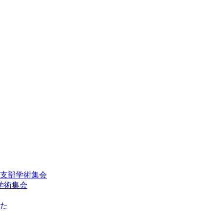
回支部学術集会
学術集会
た