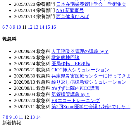
2025/07/20
栄養部門
日本在宅栄養管理学会 学術集会
2025/07/19
栄養部門
NST新聞夏号
2025/07/13
栄養部門
西京健康ひろば
6
7
8
9
10
11
12
13
14
15
16
救急科
2020/09/29
救急科
人工呼吸器管理の講義 by Y
2020/09/26
救急科
救急病棟回診
2020/09/24
救急科
医局移転、ER移転
2020/09/21
救急科
CICC挿入シミュレーション
2020/08/30
救急科
兵庫県災害医療センターに行ってきま
2020/08/13
救急科
繰り返し病棟急変シミュレーション
2020/08/11
救急科
めげずに院内PICC講習
2020/08/04
救急科
気管挿管講義 by Y
2020/07/20
救急科
ERエコートレーニング
2020/07/11
救急科
第2回Zoom医学生会議も好評でした！
7
8
9
10
11
12
13
14
新着情報