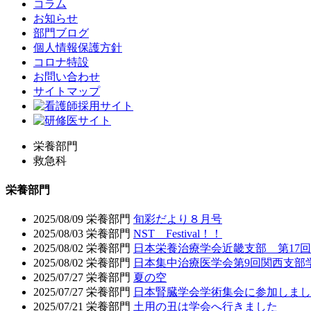
コラム
お知らせ
部門ブログ
個人情報保護方針
コロナ特設
お問い合わせ
サイトマップ
栄養部門
救急科
栄養部門
2025/08/09
栄養部門
旬彩だより８月号
2025/08/03
栄養部門
NST Festival！！
2025/08/02
栄養部門
日本栄養治療学会近畿支部 第17
2025/08/02
栄養部門
日本集中治療医学会第9回関西支部
2025/07/27
栄養部門
夏の空
2025/07/27
栄養部門
日本腎臓学会学術集会に参加しまし
2025/07/21
栄養部門
土用の丑は学会へ行きました