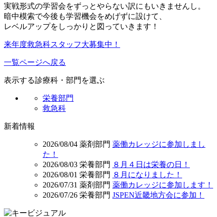
実戦形式の学習会をずっとやらない訳にもいきませんし。
暗中模索で今後も学習機会をめげずに設けて、
レベルアップをしっかりと図っていきます！
来年度救急科スタッフ大募集中！
一覧ページへ戻る
表示する診療科・部門を選ぶ
栄養部門
救急科
新着情報
2026/08/04
薬剤部門
薬働カレッジに参加しまし
た！
2026/08/03
栄養部門
８月４日は栄養の日！
2026/08/01
栄養部門
８月になりました！
2026/07/31
薬剤部門
薬働カレッジに参加します！
2026/07/26
栄養部門
JSPEN近畿地方会に参加！