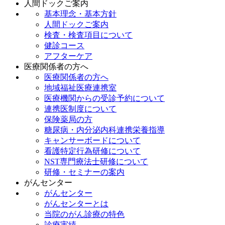
人間ドックご案内
基本理念・基本方針
人間ドックご案内
検査・検査項目について
健診コース
アフターケア
医療関係者の方へ
医療関係者の方へ
地域福祉医療連携室
医療機関からの受診予約について
連携医制度について
保険薬局の方
糖尿病・内分泌内科連携栄養指導
キャンサーボードについて
看護特定行為研修について
NST専門療法士研修について
研修・セミナーの案内
がんセンター
がんセンター
がんセンターとは
当院のがん診療の特色
診療実績