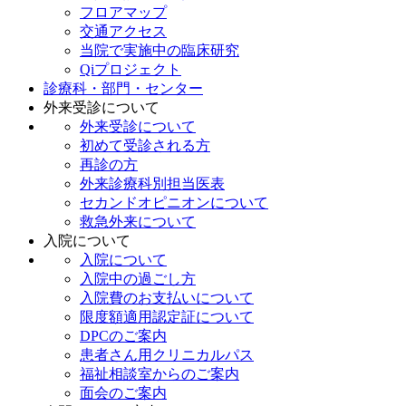
フロアマップ
交通アクセス
当院で実施中の臨床研究
Qiプロジェクト
診療科・部門・センター
外来受診について
外来受診について
初めて受診される方
再診の方
外来診療科別担当医表
セカンドオピニオンについて
救急外来について
入院について
入院について
入院中の過ごし方
入院費のお支払いについて
限度額適用認定証について
DPCのご案内
患者さん用クリニカルパス
福祉相談室からのご案内
面会のご案内