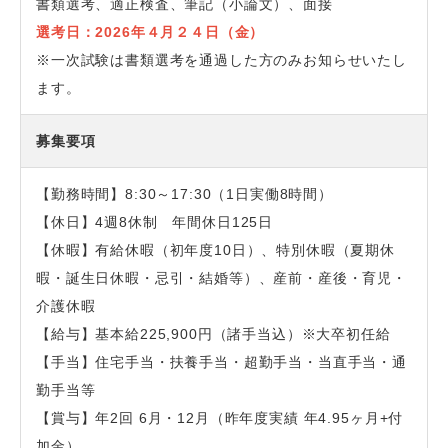
書類選考、適正検査、筆記（小論文）、面接
選考日：2026年４月２４日（金）
※一次試験は書類選考を通過した方のみお知らせいたし
ます。
募集要項
【勤務時間】8:30～17:30（1日実働8時間）
【休日】4週8休制 年間休日125日
【休暇】有給休暇（初年度10日）、特別休暇
（夏期休
暇・誕生日休暇・忌引・結婚等）、産前・産後・育児・
介
護休暇
【給与】基本給225,900円（諸手当込）※大卒初任給
【手当】住宅手当・扶養手当・超勤手当・当直手当・通
勤手当等
【賞与】年2回 6月・12月（昨年度実績 年4.95ヶ月+付
加金）