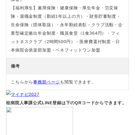
【福利厚生】雇用保険・健康保険・厚生年金・労災保
険・退職金
制度（勤続1年以上の方）・財形貯蓄制度・
生命保
険（団体取扱）・永年勤続表彰・クラブ活動・企
業
型確定拠出年金制度・職員食堂（1食364円）・
フィ
ットネスクラブ（2時間500円）・医療費還付
制度・日
本病院会俱楽部加盟・ベネフィットワン加盟
備考
こちらから
事務部ページ
も閲覧できます。
桂病院人事課公式LINE登録は下のQRコードからできます。