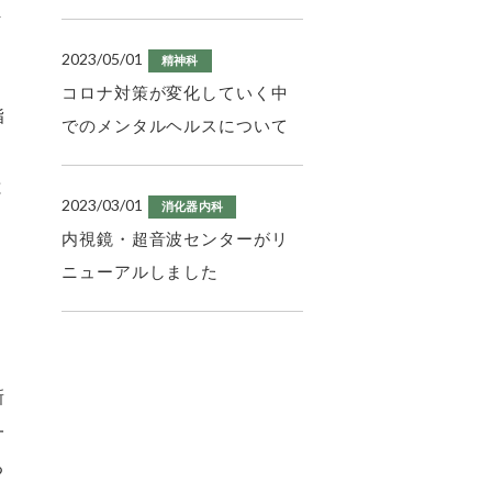
ま
2023/05/01
精神科
コロナ対策が変化していく中
脂
でのメンタルヘルスについて
併
と
2023/03/01
消化器内科
内視鏡・超音波センターがリ
ニューアルしました
オ
。
新
一
る