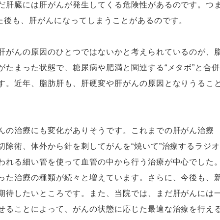
だ肝臓には肝がんが発生してくる危険性があるのです。つ
た後も、肝がんになってしまうことがあるのです。
肝がんの原因のひとつではないかと考えられているのが、
がたまった状態で、糖尿病や肥満と関連する“メタボ”と合
す。近年、脂肪肝も、肝硬変や肝がんの原因となりうるこ
んの治療にも変化がありそうです。これまでの肝がん治療
切除術、体外から針を刺してがんを“焼いて”治療するラジ
われる細い管を使って血管の中から行う治療が中心でした
った治療の種類が続々と増えています。さらに、今後も、
期待したいところです。また、当院では、まだ肝がんには
せることによって、がんの状態に応じた最適な治療を行え