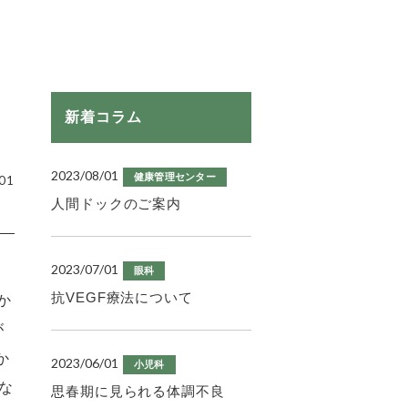
新着コラム
2023/08/01
健康管理センター
01
人間ドックのご案内
2023/07/01
眼科
抗VEGF療法について
か
が
か
2023/06/01
小児科
な
思春期に見られる体調不良