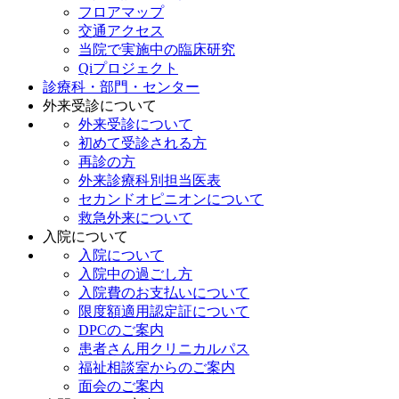
フロアマップ
交通アクセス
当院で実施中の臨床研究
Qiプロジェクト
診療科・部門・センター
外来受診について
外来受診について
初めて受診される方
再診の方
外来診療科別担当医表
セカンドオピニオンについて
救急外来について
入院について
入院について
入院中の過ごし方
入院費のお支払いについて
限度額適用認定証について
DPCのご案内
患者さん用クリニカルパス
福祉相談室からのご案内
面会のご案内