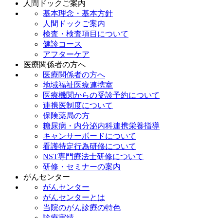
人間ドックご案内
基本理念・基本方針
人間ドックご案内
検査・検査項目について
健診コース
アフターケア
医療関係者の方へ
医療関係者の方へ
地域福祉医療連携室
医療機関からの受診予約について
連携医制度について
保険薬局の方
糖尿病・内分泌内科連携栄養指導
キャンサーボードについて
看護特定行為研修について
NST専門療法士研修について
研修・セミナーの案内
がんセンター
がんセンター
がんセンターとは
当院のがん診療の特色
診療実績