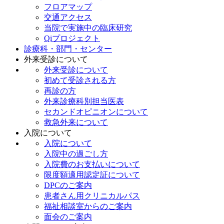
フロアマップ
交通アクセス
当院で実施中の臨床研究
Qiプロジェクト
診療科・部門・センター
外来受診について
外来受診について
初めて受診される方
再診の方
外来診療科別担当医表
セカンドオピニオンについて
救急外来について
入院について
入院について
入院中の過ごし方
入院費のお支払いについて
限度額適用認定証について
DPCのご案内
患者さん用クリニカルパス
福祉相談室からのご案内
面会のご案内