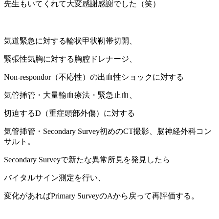
先生もいてくれて大変感謝感謝でした（笑）
気道緊急に対する輪状甲状靭帯切開、
緊張性気胸に対する胸腔ドレナージ、
Non-respondor
（不応性）の出血性ショックに対する
気管挿管・大量輸血療法・緊急止血、
切迫する
D
（重症頭部外傷）に対する
気管挿管・
Secondary Survey
初めの
CT
撮影、脳神経外科コン
サルト。
Secondary Survey
で新たな異常所見を発見したら
バイタルサイン測定を行い、
変化があれば
Primary Survey
の
A
から戻って再評価する。