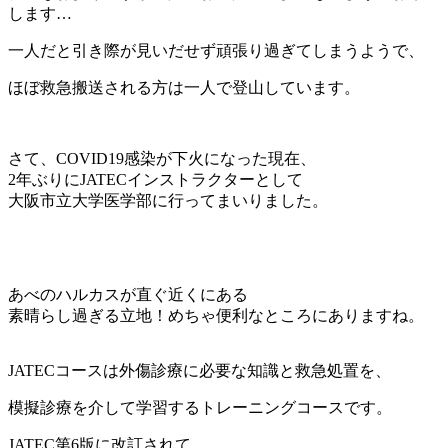
します…
一人だと引き際が見いだせず頑張り過ぎてしまうようで、
ほぼ救急搬送される方は一人で登山しています。
さて、COVID19感染が下火になった現在、
2
年ぶりに
JATEC
インストラクターとして
大阪市立大学医学部に行ってまいりました。
あべのハルカスが直ぐ近くにある
素晴らし過ぎる立地！めちゃ便利なところにありますね。
JATEC
コースは外傷診療に必要な知識と救急処置を、
模擬診療を介して学習するトレーニングコースです。
JATEC
第
6
版に改訂されて、