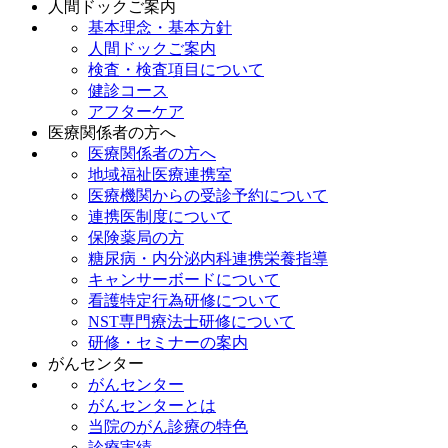
人間ドックご案内
基本理念・基本方針
人間ドックご案内
検査・検査項目について
健診コース
アフターケア
医療関係者の方へ
医療関係者の方へ
地域福祉医療連携室
医療機関からの受診予約について
連携医制度について
保険薬局の方
糖尿病・内分泌内科連携栄養指導
キャンサーボードについて
看護特定行為研修について
NST専門療法士研修について
研修・セミナーの案内
がんセンター
がんセンター
がんセンターとは
当院のがん診療の特色
診療実績