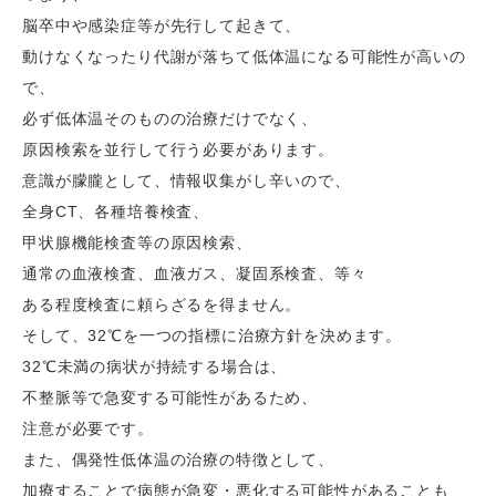
脳卒中や感染症等が先行して起きて、
動けなくなったり代謝が落ちて低体温になる可能性が高いの
で、
必ず低体温そのものの治療だけでなく、
原因検索を並行して行う必要があります。
意識が朦朧として、情報収集がし辛いので、
全身CT、各種培養検査、
甲状腺機能検査等の原因検索、
通常の血液検査、血液ガス、凝固系検査、等々
ある程度検査に頼らざるを得ません。
そして、32℃を一つの指標に治療方針を決めます。
32℃未満の病状が持続する場合は、
不整脈等で急変する可能性があるため、
注意が必要です。
また、偶発性低体温の治療の特徴として、
加療することで病態が急変・悪化する可能性があることも