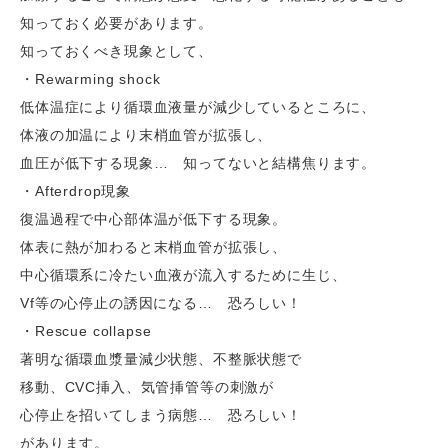
知っておく必要があります。
知っておくべき現象として、
・Rewarming shock
低体温症により循環血液量が減少しているところに、
体液の加温により末梢血管が拡張し、
血圧が低下する現象… 知ってないと結構焦ります。
・Afterdrop現象
復温過程で中心部体温が低下する現象。
体表に熱が加わると末梢血管が拡張し、
中心循環系に冷たい血液が流入するために生じ、
Vf等の心停止の誘因になる… 恐ろしい！
・Rescue collapse
著明な循環血漿量減少状態、不整脈状態で
移動、CVC挿入、気管挿管等の刺激が
心停止を招いてしまう病態… 恐ろしい！
があります。