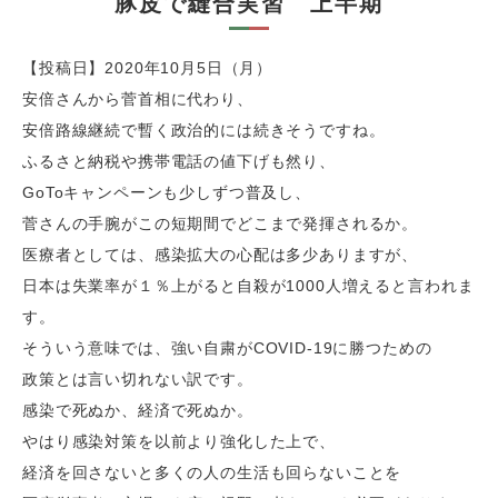
豚皮で縫合実習 上半期
【投稿日】2020年10月5日（月）
安倍さんから菅首相に代わり、
安倍路線継続で暫く政治的には続きそうですね。
ふるさと納税や携帯電話の値下げも然り、
GoToキャンペーンも少しずつ普及し、
菅さんの手腕がこの短期間でどこまで発揮されるか。
医療者としては、感染拡大の心配は多少ありますが、
日本は失業率が１％上がると自殺が1000人増えると言われま
す。
そういう意味では、強い自粛がCOVID-19に勝つための
政策とは言い切れない訳です。
感染で死ぬか、経済で死ぬか。
やはり感染対策を以前より強化した上で、
経済を回さないと多くの人の生活も回らないことを