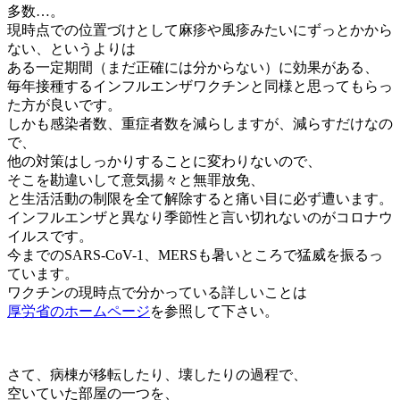
多数…。
現時点での位置づけとして麻疹や風疹みたいにずっとかから
ない、というよりは
ある一定期間（まだ正確には分からない）に効果がある、
毎年接種するインフルエンザワクチンと同様と思ってもらっ
た方が良いです。
しかも感染者数、重症者数を減らしますが、減らすだけなの
で、
他の対策はしっかりすることに変わりないので、
そこを勘違いして意気揚々と無罪放免、
と生活活動の制限を全て解除すると痛い目に必ず遭います。
インフルエンザと異なり季節性と言い切れないのがコロナウ
イルスです。
今までのSARS-CoV-1、MERSも暑いところで猛威を振るっ
ています。
ワクチンの現時点で分かっている詳しいことは
厚労省のホームページ
を参照して下さい。
さて、病棟が移転したり、壊したりの過程で、
空いていた部屋の一つを、