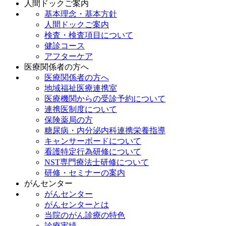
人間ドックご案内
基本理念・基本方針
人間ドックご案内
検査・検査項目について
健診コース
アフターケア
医療関係者の方へ
医療関係者の方へ
地域福祉医療連携室
医療機関からの受診予約について
連携医制度について
保険薬局の方
糖尿病・内分泌内科連携栄養指導
キャンサーボードについて
看護特定行為研修について
NST専門療法士研修について
研修・セミナーの案内
がんセンター
がんセンター
がんセンターとは
当院のがん診療の特色
診療実績