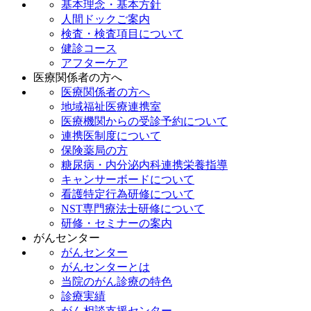
基本理念・基本方針
人間ドックご案内
検査・検査項目について
健診コース
アフターケア
医療関係者の方へ
医療関係者の方へ
地域福祉医療連携室
医療機関からの受診予約について
連携医制度について
保険薬局の方
糖尿病・内分泌内科連携栄養指導
キャンサーボードについて
看護特定行為研修について
NST専門療法士研修について
研修・セミナーの案内
がんセンター
がんセンター
がんセンターとは
当院のがん診療の特色
診療実績
がん相談支援センター