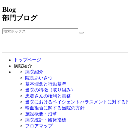
Blog
部門ブログ
トップページ
病院紹介
病院紹介
院長あいさつ
基本理念と行動基準
当院の特徴（取り組み）
患者さんの権利と責務
当院におけるペイシェントハラスメントに対する
輸血拒否に関する当院の方針
施設概要・沿革
病院統計・臨床指標
フロアマップ