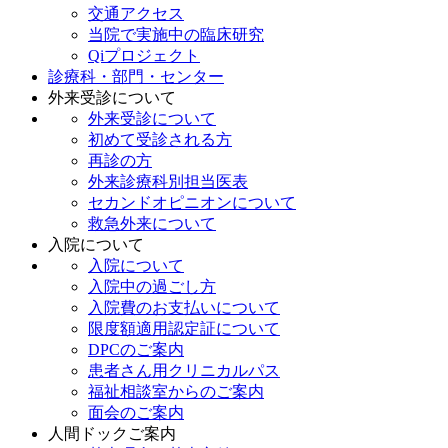
交通アクセス
当院で実施中の臨床研究
Qiプロジェクト
診療科・部門・センター
外来受診について
外来受診について
初めて受診される方
再診の方
外来診療科別担当医表
セカンドオピニオンについて
救急外来について
入院について
入院について
入院中の過ごし方
入院費のお支払いについて
限度額適用認定証について
DPCのご案内
患者さん用クリニカルパス
福祉相談室からのご案内
面会のご案内
人間ドックご案内