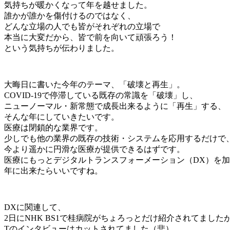
気持ちが暖かくなって年を越せました。
誰かが誰かを傷付けるのではなく、
どんな立場の人でも皆がそれぞれの立場で
本当に大変だから、皆で前を向いて頑張ろう！
という気持ちが伝わりました。
大晦日に書いた今年のテーマ、「破壊と再生」。
COVID-19で停滞している既存の常識を「破壊」し、
ニューノーマル・新常態で成長出来るように「再生」する、
そんな年にしていきたいです。
医療は閉鎖的な業界です。
少しでも他の業界の既存の技術・システムを応用するだけで
今より遥かに円滑な医療が提供できるはずです。
医療にもっとデジタルトランスフォーメーション（DX）を
年に出来たらいいですね。
DXに関連して、
2日にNHK BS1で桂病院がちょろっとだけ紹介されてました
Tのインタビューはカットされてました（悲）