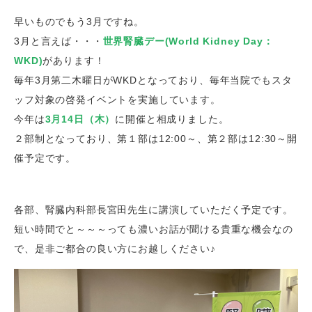
早いものでもう3月ですね。
3月と言えば・・・
世界腎臓デー(World Kidney Day：
WKD)
があります！
毎年3月第二木曜日がWKDとなっており、毎年当院でもスタ
ッフ対象の啓発イベントを実施しています。
今年は
3月14日（木）
に開催と相成りました。
２部制となっており、第１部は12:00～、第２部は12:30～開
催予定です。
各部、腎臓内科部長宮田先生に講演していただく予定です。
短い時間でと～～～っても濃いお話が聞ける貴重な機会なの
で、是非ご都合の良い方にお越しください♪