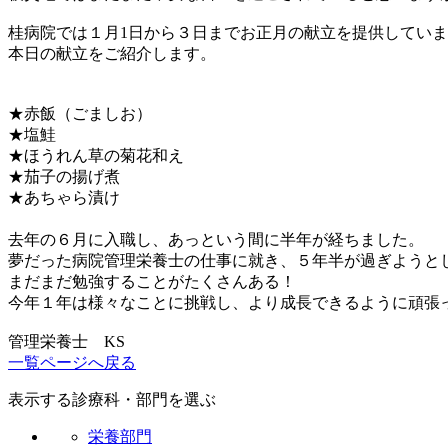
桂病院では１月1日から３日までお正月の献立を提供してい
本日の献立をご紹介します。
★赤飯（ごましお）
★塩鮭
★ほうれん草の菊花和え
★茄子の揚げ煮
★あちゃら漬け
去年の６月に入職し、あっという間に半年が経ちました。
夢だった病院管理栄養士の仕事に就き、５年半が過ぎようと
まだまだ勉強することがたくさんある！
今年１年は様々なことに挑戦し、より成長できるように頑張
管理栄養士 KS
一覧ページへ戻る
表示する診療科・部門を選ぶ
栄養部門