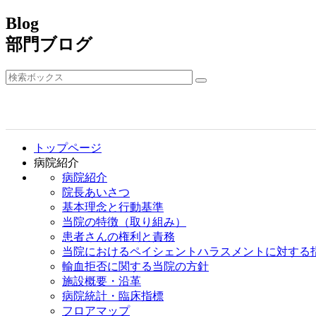
Blog
部門ブログ
トップページ
病院紹介
病院紹介
院長あいさつ
基本理念と行動基準
当院の特徴（取り組み）
患者さんの権利と責務
当院におけるペイシェントハラスメントに対する
輸血拒否に関する当院の方針
施設概要・沿革
病院統計・臨床指標
フロアマップ