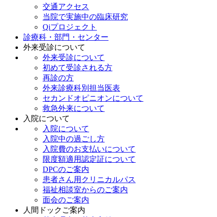
交通アクセス
当院で実施中の臨床研究
Qiプロジェクト
診療科・部門・センター
外来受診について
外来受診について
初めて受診される方
再診の方
外来診療科別担当医表
セカンドオピニオンについて
救急外来について
入院について
入院について
入院中の過ごし方
入院費のお支払いについて
限度額適用認定証について
DPCのご案内
患者さん用クリニカルパス
福祉相談室からのご案内
面会のご案内
人間ドックご案内