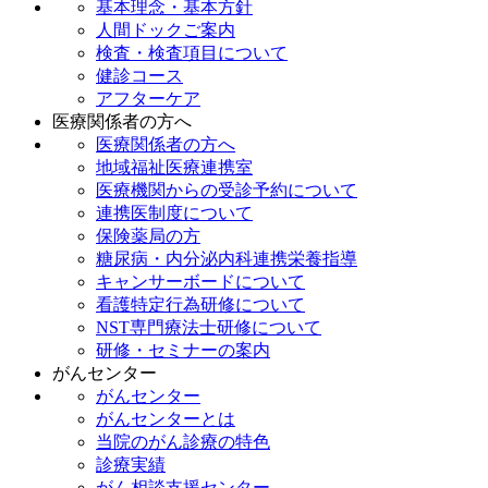
基本理念・基本方針
人間ドックご案内
検査・検査項目について
健診コース
アフターケア
医療関係者の方へ
医療関係者の方へ
地域福祉医療連携室
医療機関からの受診予約について
連携医制度について
保険薬局の方
糖尿病・内分泌内科連携栄養指導
キャンサーボードについて
看護特定行為研修について
NST専門療法士研修について
研修・セミナーの案内
がんセンター
がんセンター
がんセンターとは
当院のがん診療の特色
診療実績
がん相談支援センター