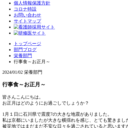
個人情報保護方針
コロナ特設
お問い合わせ
サイトマップ
トップページ
部門ブログ
栄養部門
行事食～お正月～
2024/01/02
栄養部門
行事食～お正月～
皆さんこんにちは。
お正月はどのようにお過ごしでしょうか？
1月１日に石川県で震度7の大きな地震がありました。
私は京都にいましたが大きな横揺れを感じ、とても驚きまし
被災地ではまだまだ不安な日々を過ごされていると思います