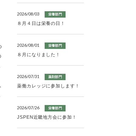
2026/08/03
栄養部門
８月４日は栄養の日！
2026/08/01
め
栄養部門
８月になりました！
の
ま
2026/07/31
薬剤部門
人
薬働カレッジに参加します！
ま
2026/07/26
栄養部門
。
JSPEN近畿地方会に参加！
。