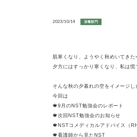
2023/10/14
栄養部門
肌寒くなり、ようやく秋めいてきた
夕方にはすっかり寒くなり、私は慌
そんな秋の夕暮れの空をイメージし
今回は
🍁9月のNST勉強会のレポート
🍁次回NST勉強会のお知らせ
🍁NSTコメディカルアドバイス（R
🍁看護師から見たNST