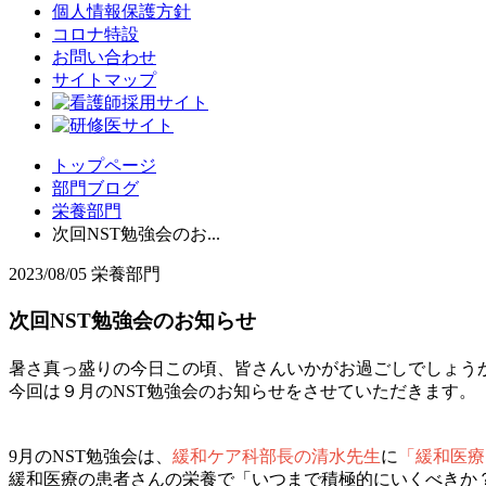
個人情報保護方針
コロナ特設
お問い合わせ
サイトマップ
トップページ
部門ブログ
栄養部門
次回NST勉強会のお...
2023/08/05
栄養部門
次回NST勉強会のお知らせ
暑さ真っ盛りの今日この頃、皆さんいかがお過ごしでしょう
今回は９月のNST勉強会のお知らせをさせていただきます。
9月のNST勉強会は、
緩和ケア科部長の清水先生
に
「緩和医療
緩和医療の患者さんの栄養で「いつまで積極的にいくべきか