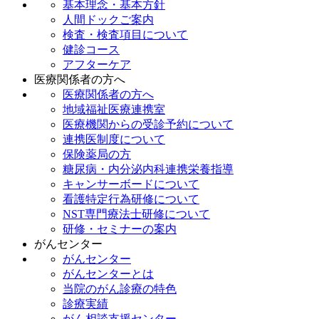
基本理念・基本方針
人間ドックご案内
検査・検査項目について
健診コース
アフターケア
医療関係者の方へ
医療関係者の方へ
地域福祉医療連携室
医療機関からの受診予約について
連携医制度について
保険薬局の方
糖尿病・内分泌内科連携栄養指導
キャンサーボードについて
看護特定行為研修について
NST専門療法士研修について
研修・セミナーの案内
がんセンター
がんセンター
がんセンターとは
当院のがん診療の特色
診療実績
がん相談支援センター