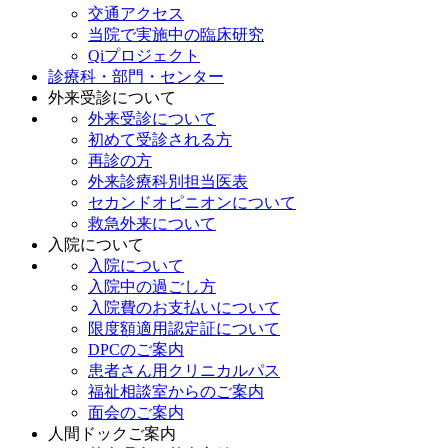
交通アクセス
当院で実施中の臨床研究
Qiプロジェクト
診療科・部門・センター
外来受診について
外来受診について
初めて受診される方
再診の方
外来診療科別担当医表
セカンドオピニオンについて
救急外来について
入院について
入院について
入院中の過ごし方
入院費のお支払いについて
限度額適用認定証について
DPCのご案内
患者さん用クリニカルパス
福祉相談室からのご案内
面会のご案内
人間ドックご案内