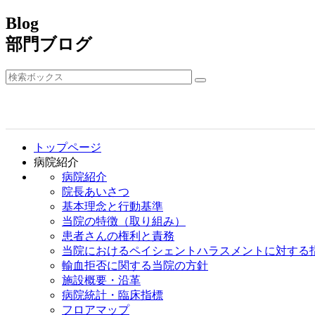
Blog
部門ブログ
トップページ
病院紹介
病院紹介
院長あいさつ
基本理念と行動基準
当院の特徴（取り組み）
患者さんの権利と責務
当院におけるペイシェントハラスメントに対する
輸血拒否に関する当院の方針
施設概要・沿革
病院統計・臨床指標
フロアマップ