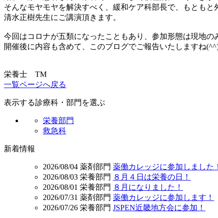
そんなモヤモヤを解決すべく、緩和ケア科部長で、もともと外
清水正樹先生にご講演頂きます。
今回はコロナが五類になったこともあり、参加形態は現地の
開催後に内容も含めて、このブログでご報告いたしますね(^^
栄養士 TM
一覧ページへ戻る
表示する診療科・部門を選ぶ
栄養部門
救急科
新着情報
2026/08/04
薬剤部門
薬働カレッジに参加しました
2026/08/03
栄養部門
８月４日は栄養の日！
2026/08/01
栄養部門
８月になりました！
2026/07/31
薬剤部門
薬働カレッジに参加します！
2026/07/26
栄養部門
JSPEN近畿地方会に参加！