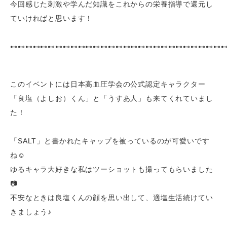
今回感じた刺激や学んだ知識をこれからの栄養指導で還元し
ていければと思います！
⊷⊷⊷⊷⊷⊷⊷⊷⊷⊷⊷⊷⊷⊷⊷⊷⊷⊷⊷⊷⊷⊷⊷⊷⊷⊷⊷⊷
このイベントには日本高血圧学会の公式認定キャラクター
「良塩（よしお）くん」と「うすあ人」も来てくれていまし
た！
「SALT」と書かれたキャップを被っているのが可愛いです
ね☺
ゆるキャラ大好きな私はツーショットも撮ってもらいました
📷
不安なときは良塩くんの顔を思い出して、適塩生活続けてい
きましょう♪