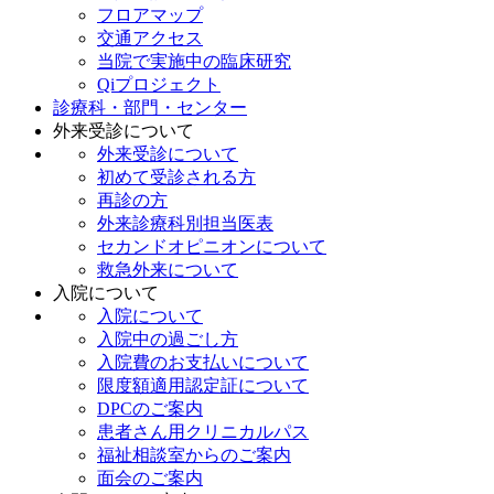
フロアマップ
交通アクセス
当院で実施中の臨床研究
Qiプロジェクト
診療科・部門・センター
外来受診について
外来受診について
初めて受診される方
再診の方
外来診療科別担当医表
セカンドオピニオンについて
救急外来について
入院について
入院について
入院中の過ごし方
入院費のお支払いについて
限度額適用認定証について
DPCのご案内
患者さん用クリニカルパス
福祉相談室からのご案内
面会のご案内