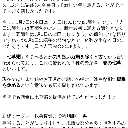
久しぶりに家族5人全員揃って新しい年を迎えることができ
てすごく嬉しかったです♪
さて、1月7日の本日は「人日(じんじつ)の節句」です。「人
日の節句」は五節句の1つで、新年最初に迎える節句となり
ます。五節句は3月3日の上巳（じょうし）の節句（ひな祭り
ですね）や5月5日の端午の節句などで、奇数が重なる日のこ
とだそうです（日本人形協会のHPより）。
「
七草粥
」を食べると
邪気を払い万病を除く
と古くから言い
伝えられており、これに使われる７種の野菜を「
春の七草
」
といいます。
現在では年末年始やお正月のご馳走の後に、淡白な粥で
胃腸
を休める
という意味でも広く親しまれています。
当院でも朝食に七草粥を提供させていただきました！⛄
新棟オープン：救急稼働まで約1週間！🚑
担当することが決まりました。未熟な部分も多く担当するの