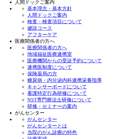
人間ドックご案内
基本理念・基本方針
人間ドックご案内
検査・検査項目について
健診コース
アフターケア
医療関係者の方へ
医療関係者の方へ
地域福祉医療連携室
医療機関からの受診予約について
連携医制度について
保険薬局の方
糖尿病・内分泌内科連携栄養指導
キャンサーボードについて
看護特定行為研修について
NST専門療法士研修について
研修・セミナーの案内
がんセンター
がんセンター
がんセンターとは
当院のがん診療の特色
診療実績