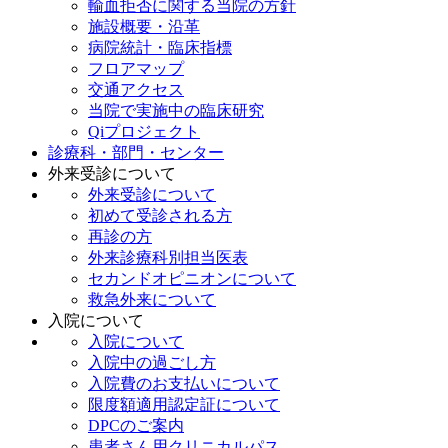
輸血拒否に関する当院の方針
施設概要・沿革
病院統計・臨床指標
フロアマップ
交通アクセス
当院で実施中の臨床研究
Qiプロジェクト
診療科・部門・センター
外来受診について
外来受診について
初めて受診される方
再診の方
外来診療科別担当医表
セカンドオピニオンについて
救急外来について
入院について
入院について
入院中の過ごし方
入院費のお支払いについて
限度額適用認定証について
DPCのご案内
患者さん用クリニカルパス