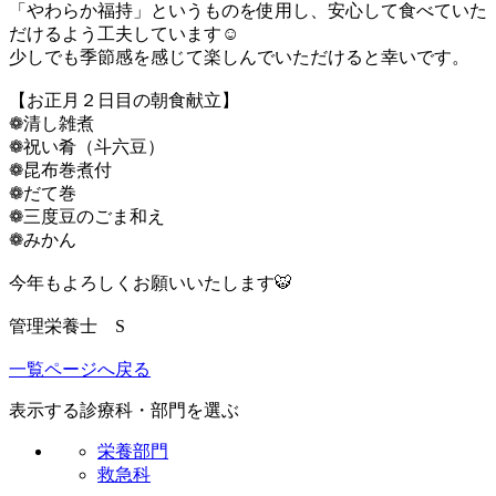
「やわらか福持」というものを使用し、安心して食べていた
だけるよう工夫しています☺
少しでも季節感を感じて楽しんでいただけると幸いです。
【お正月２日目の朝食献立】
❁清し雑煮
❁祝い肴（斗六豆）
❁昆布巻煮付
❁だて巻
❁三度豆のごま和え
❁みかん
今年もよろしくお願いいたします🐯
管理栄養士 S
一覧ページへ戻る
表示する診療科・部門を選ぶ
栄養部門
救急科