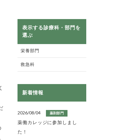
表示する診療科・部門を
選ぶ
栄養部門
救急科
く
新着情報
だ
2026/08/04
薬剤部門
薬働カレッジに参加しまし
の
た！
し