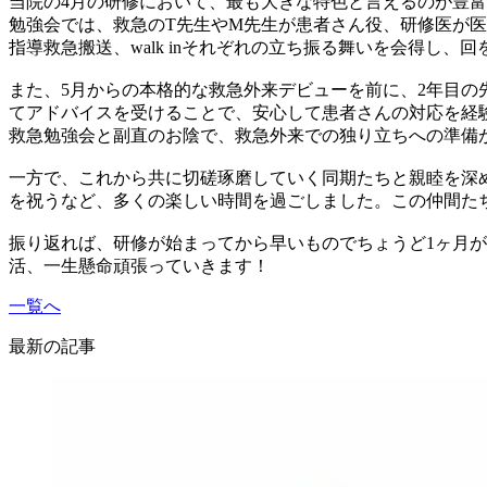
当院の4月の研修において、最も大きな特色と言えるのが豊
勉強会では、救急のT先生やM先生が患者さん役、研修医が
指導救急搬送、walk inそれぞれの立ち振る舞いを会得し
また、5月からの本格的な救急外来デビューを前に、2年目
てアドバイスを受けることで、安心して患者さんの対応を経
救急勉強会と副直のお陰で、救急外来での独り立ちへの準備
一方で、これから共に切磋琢磨していく同期たちと親睦を深
を祝うなど、多くの楽しい時間を過ごしました。この仲間た
振り返れば、研修が始まってから早いものでちょうど1ヶ月
活、一生懸命頑張っていきます！
一覧へ
最新の記事