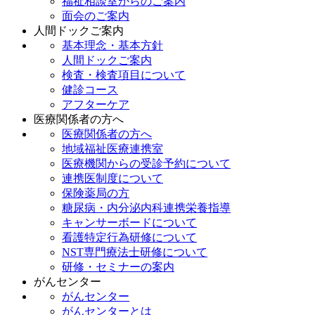
福祉相談室からのご案内
面会のご案内
人間ドックご案内
基本理念・基本方針
人間ドックご案内
検査・検査項目について
健診コース
アフターケア
医療関係者の方へ
医療関係者の方へ
地域福祉医療連携室
医療機関からの受診予約について
連携医制度について
保険薬局の方
糖尿病・内分泌内科連携栄養指導
キャンサーボードについて
看護特定行為研修について
NST専門療法士研修について
研修・セミナーの案内
がんセンター
がんセンター
がんセンターとは