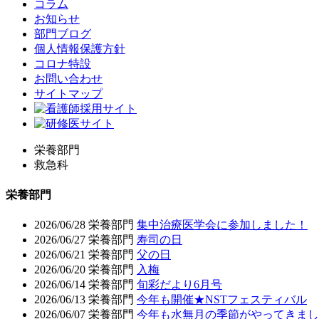
コラム
お知らせ
部門ブログ
個人情報保護方針
コロナ特設
お問い合わせ
サイトマップ
栄養部門
救急科
栄養部門
2026/06/28
栄養部門
集中治療医学会に参加しました！
2026/06/27
栄養部門
寿司の日
2026/06/21
栄養部門
父の日
2026/06/20
栄養部門
入梅
2026/06/14
栄養部門
旬彩だより6月号
2026/06/13
栄養部門
今年も開催★NSTフェスティバル
2026/06/07
栄養部門
今年も水無月の季節がやってきまし