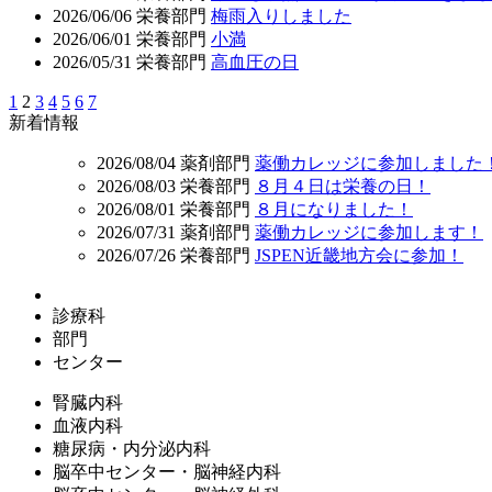
2026/06/06
栄養部門
梅雨入りしました
2026/06/01
栄養部門
小満
2026/05/31
栄養部門
高血圧の日
1
2
3
4
5
6
7
新着情報
2026/08/04
薬剤部門
薬働カレッジに参加しました
2026/08/03
栄養部門
８月４日は栄養の日！
2026/08/01
栄養部門
８月になりました！
2026/07/31
薬剤部門
薬働カレッジに参加します！
2026/07/26
栄養部門
JSPEN近畿地方会に参加！
診療科
部門
センター
腎臓内科
血液内科
糖尿病・内分泌内科
脳卒中センター・脳神経内科