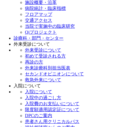
施設概要・沿革
病院統計・臨床指標
フロアマップ
交通アクセス
当院で実施中の臨床研究
Qiプロジェクト
診療科・部門・センター
外来受診について
外来受診について
初めて受診される方
再診の方
外来診療科別担当医表
セカンドオピニオンについて
救急外来について
入院について
入院について
入院中の過ごし方
入院費のお支払いについて
限度額適用認定証について
DPCのご案内
患者さん用クリニカルパス