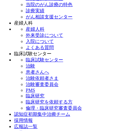
当院のがん診療の特色
診療実績
がん相談支援センター
産婦人科
産婦人科
外来受診について
入院について
よくある質問
臨床試験センター
臨床試験センター
治験
患者さんへ
治験依頼者さま
治験審査委員会
PMS
臨床研究
臨床研究を依頼する方
倫理・臨床研究審査委員会
認知症初期集中治療チーム
採用情報
広報誌一覧