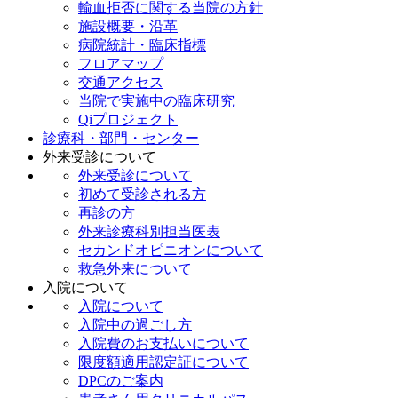
輸血拒否に関する当院の方針
施設概要・沿革
病院統計・臨床指標
フロアマップ
交通アクセス
当院で実施中の臨床研究
Qiプロジェクト
診療科・部門・センター
外来受診について
外来受診について
初めて受診される方
再診の方
外来診療科別担当医表
セカンドオピニオンについて
救急外来について
入院について
入院について
入院中の過ごし方
入院費のお支払いについて
限度額適用認定証について
DPCのご案内