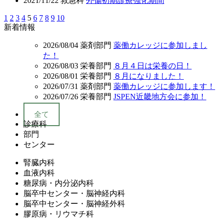
2021/11/22
救急科
外傷初期診療強化期間
1
2
3
4
5
6
7
8
9
10
新着情報
2026/08/04
薬剤部門
薬働カレッジに参加しまし
た！
2026/08/03
栄養部門
８月４日は栄養の日！
2026/08/01
栄養部門
８月になりました！
2026/07/31
薬剤部門
薬働カレッジに参加します！
2026/07/26
栄養部門
JSPEN近畿地方会に参加！
全て
診療科
部門
センター
腎臓内科
血液内科
糖尿病・内分泌内科
脳卒中センター・脳神経内科
脳卒中センター・脳神経外科
膠原病・リウマチ科