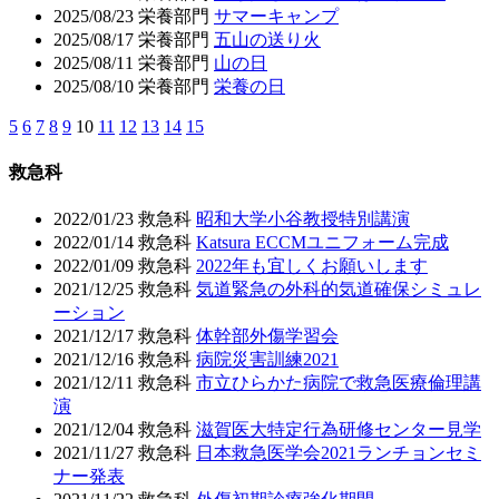
2025/08/23
栄養部門
サマーキャンプ
2025/08/17
栄養部門
五山の送り火
2025/08/11
栄養部門
山の日
2025/08/10
栄養部門
栄養の日
5
6
7
8
9
10
11
12
13
14
15
救急科
2022/01/23
救急科
昭和大学小谷教授特別講演
2022/01/14
救急科
Katsura ECCMユニフォーム完成
2022/01/09
救急科
2022年も宜しくお願いします
2021/12/25
救急科
気道緊急の外科的気道確保シミュレ
ーション
2021/12/17
救急科
体幹部外傷学習会
2021/12/16
救急科
病院災害訓練2021
2021/12/11
救急科
市立ひらかた病院で救急医療倫理講
演
2021/12/04
救急科
滋賀医大特定行為研修センター見学
2021/11/27
救急科
日本救急医学会2021ランチョンセミ
ナー発表